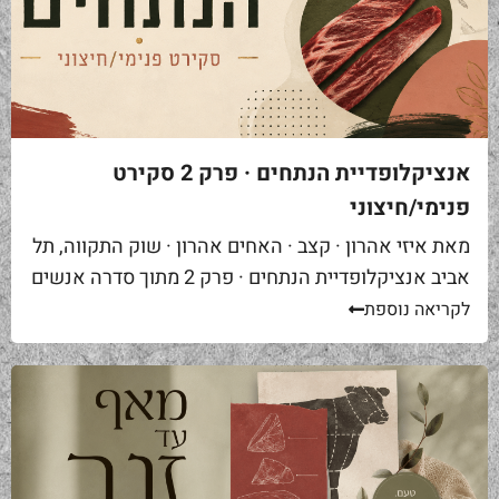
אנציקלופדיית הנתחים · פרק 2 סקירט
פנימי/חיצוני
מאת איזי אהרון · קצב · האחים אהרון · שוק התקווה, תל
אביב אנציקלופדיית הנתחים · פרק 2 מתוך סדרה אנשים
באים אליי בקצביה ומבקשים "סקירט". שאלה ראשונה...
לקריאה נוספת