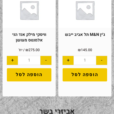
ג'ין M&N תל אביב ייבש
וויסקי מילק אנד הני
אלמנטס מעושן
145.00
₪
275.00
₪
/ יח'
+
-
+
-
הוספה לסל
הוספה לסל
אביזרי בשר