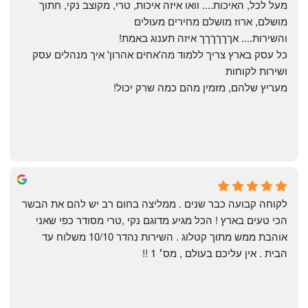
מעל לכל, האיכות.... וואו איזה איכות, טרי, מקוצב נקי, חתוך 
מושלם, ארוז מושלם מחירים מעולים
והשירות.... אךךךךךך איזה תענוג באמת!
כל עסק בארץ צריך ללמוד מה'אחים אהרון' איך מנהלים עסק 
ושירות לקוחות
מעריץ שלהם, מזמין מהם כמה שרק יכול!
Shahaf Bendarker
6 months ago
לקוחה קבועה כבר שנים . ממליצה בחום רב יש להם את הבשר 
הכי טעים בארץ ! הכל מגיע מדוגם נקי ,טרי מסודר כפי שאני 
אוהבת ממש מתוך קטלוג . השירות נהדר 10/10 משלוח עד 
הבית . אין עליכם בעולם , מס׳ 1 !!