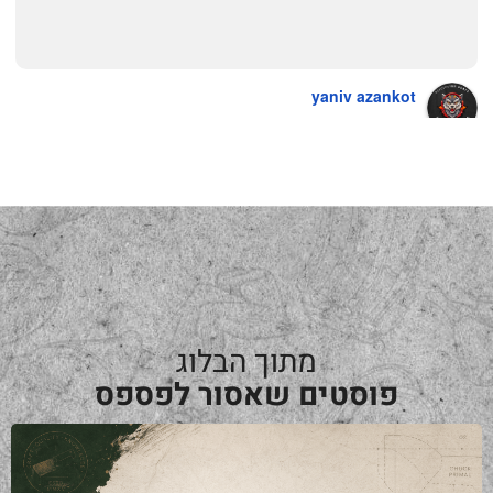
yaniv azankot
a year ago
מתוך הבלוג
פוסטים שאסור לפספס