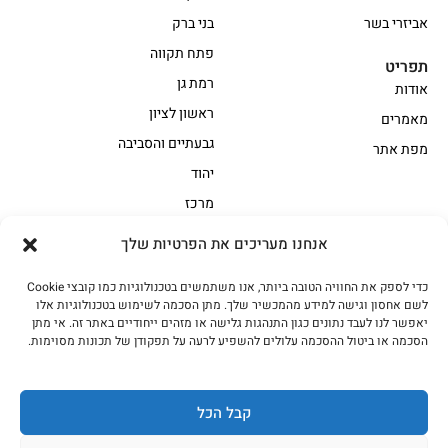
אביזרי בשר
בני ברק
פתח תקווה
תפריט
רמת גן
אודות
ראשון לציון
מאמרים
גבעתיים והסביבה
מפת אתר
יהוד
מרכז
אנחנו מעריכים את הפרטיות שלך
הקצביה
כדי לספק את החוויה הטובה ביותר, אנו משתמשים בטכנולוגיות כמו קובצי Cookie
אווז
בשר בקר משובח
לשם אחסון וגישה למידע מהמכשיר שלך. מתן הסכמה לשימוש בטכנולוגיות אלו
בשר בקר עגלה משובח
בשר למעשנת
יאפשר לנו לעבד נתונים כגון התנהגות גלישה או מזהים ייחודיים באתר זה. אי מתן
הסכמה או ביטול ההסכמה עלולים להשפיע לרעה על תפקודן של תכונות מסוימות.
הודו
חלקים אחוריים
טחונים – בשר טחון
טלה/כבש
מיוחדי מסורת
מיוחדי מסורת1
קבל הכל
נתחי פנים
עוף