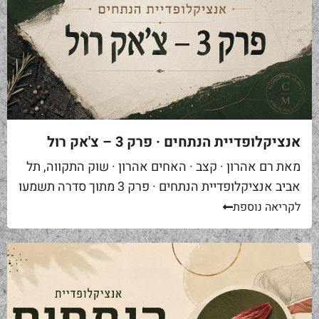
אנציקלופדיית הנתחים · פרק 3 – צ'אק רול
מאת רם אהרון · קצב · האחים אהרון · שוק התקווה, תל
אביב אנציקלופדיית הנתחים · פרק 3 מתוך סדרה תשמעו
סיפור. אתם באים לאחת ממסעדות הבשר הטובות...
לקריאה נוספת