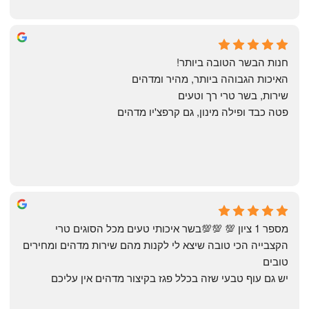
Annael Annael
9 months ago
חנות הבשר הטובה ביותר!
האיכות הגבוהה ביותר, מהיר ומדהים
שירות, בשר טרי רך וטעים
פטה כבד ופילה מינון, גם קרפצ'יו מדהים
The Artechology
a year ago
מספר 1 ציון 💯 💯💯בשר איכותי טעים מכל הסוגים טרי 
הקצבייה הכי טובה שיצא לי לקנות מהם שירות מדהים ומחירים 
טובים
יש גם עוף טבעי שזה בכלל פגז בקיצור מדהים אין עליכם