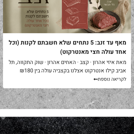
מאף עד זנב: 5 נתחים שלא חשבתם לקנות (וכל
אחד עולה חצי מאנטרקוט)
מאת איזי אהרון · קצב · האחים אהרון · שוק התקווה, תל
אביב קילו אנטרקוט אצלנו בקצביה עולה בין ₪180
ל-₪220. מחיר יפה – וגם מוצדק, כי זה...
לקריאה נוספת