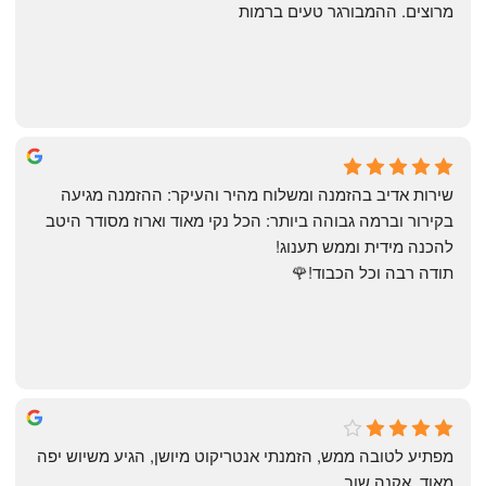
מרוצים. ההמבורגר טעים ברמות
May Azulay
a month ago
שירות אדיב בהזמנה ומשלוח מהיר והעיקר: ההזמנה מגיעה 
בקירור וברמה גבוהה ביותר: הכל נקי מאוד וארוז מסודר היטב 
להכנה מידית וממש תענוג!
תודה רבה וכל הכבוד!🌹
michal gottfried
4 months ago
מפתיע לטובה ממש, הזמנתי אנטריקוט מיושן, הגיע משיוש יפה 
מאוד, אקנה שוב