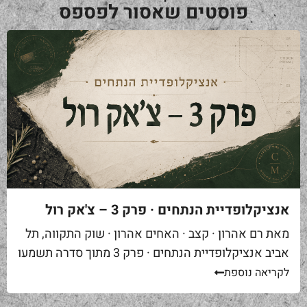
פוסטים שאסור לפספס
אנציקלופדיית הנתחים · פרק 3 – צ'אק רול
מאת רם אהרון · קצב · האחים אהרון · שוק התקווה, תל
אביב אנציקלופדיית הנתחים · פרק 3 מתוך סדרה תשמעו
סיפור. אתם באים לאחת ממסעדות הבשר הטובות...
לקריאה נוספת