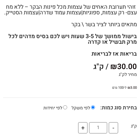
זוהי תערובת האחים של עצמות מכל פינות הבקר – ללא מח
עצם- רק עצמות, ספוגיות|עצמות עמוד שדרה|עצמות הסטייק.
מתאים ביותר לציר בשר \ בקר
בישול ממושך של 3-5 שעות ויש לכם בסיס מדהים לכל
מרק תבשיל או קדרה
בריאות אז לבריאות
30.00
₪
/ ק"ג
מחיר לק"ג
3.00
₪
ל-100 גרם
בחירת סוג כמות:
לפי משקל
לפי יחידות
ק״ג
+
-