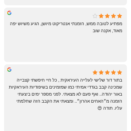
michal gottfried
4 months ago
מפתיע לטובה ממש, הזמנתי אנטריקוט מיושן, הגיע משיוש יפה 
מאוד, אקנה שוב
שי
4 months ago
בתור דור שלישי לעלייה העיראקית , כל חיי חיפשתי קצבייה 
שמכינה קבב בגדדי אמיתי כמו שמזמינים בשיפודיות העיראקיות 
באור יהודה.. ואף פעם לא מצאתי. לפני מספר ימים ביצעתי 
הזמנה מ״האחים אהרון״.. ומצאתי את הקבב הזה שחלמתי 
עליו. תודה 😍