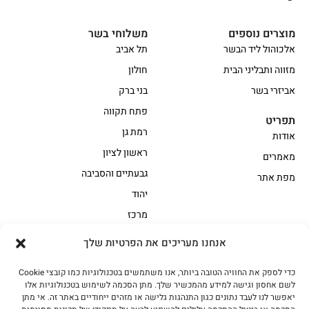
מוצרים נוספים
משלוחי בשר
אלכוהול ליד הבשר
תל אביב
מזווה ותבליני הבית
חולון
אביזרי בשר
בני ברק
פתח תקווה
תפריט
רמת גן
אודות
ראשון לציון
מאמרים
גבעתיים והסביבה
מפת אתר
יהוד
מרכז
אנחנו מעריכים את הפרטיות שלך
הקצביה
כדי לספק את החוויה הטובה ביותר, אנו משתמשים בטכנולוגיות כמו קובצי Cookie
אווז
בשר בקר משובח
לשם אחסון וגישה למידע מהמכשיר שלך. מתן הסכמה לשימוש בטכנולוגיות אלו
בשר בקר עגלה משובח
בשר למעשנת
יאפשר לנו לעבד נתונים כגון התנהגות גלישה או מזהים ייחודיים באתר זה. אי מתן