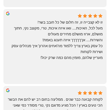
Yonatan Menashe
6 months ago
זו לא קצבייה זו, זה חלום של כל חובב בשר!
מעל לכל, האיכות.... וואו איזה איכות, טרי, מקוצב נקי, חתוך 
מושלם, ארוז מושלם מחירים מעולים
והשירות.... אךךךךךך איזה תענוג באמת!
כל עסק בארץ צריך ללמוד מה'אחים אהרון' איך מנהלים עסק 
ושירות לקוחות
מעריץ שלהם, מזמין מהם כמה שרק יכול!
Shahaf Bendarker
6 months ago
לקוחה קבועה כבר שנים . ממליצה בחום רב יש להם את הבשר 
הכי טעים בארץ ! הכל מגיע מדוגם נקי ,טרי מסודר כפי שאני 