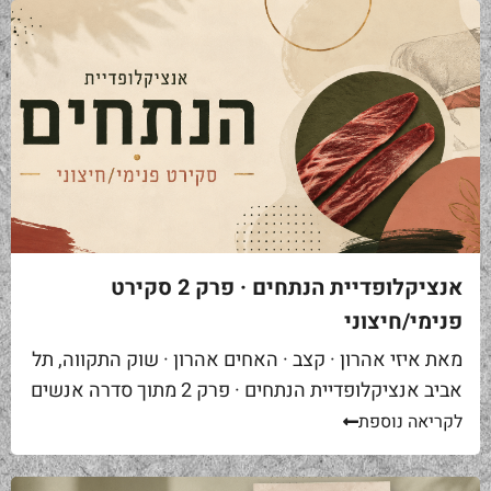
אנציקלופדיית הנתחים · פרק 2 סקירט
פנימי/חיצוני
מאת איזי אהרון · קצב · האחים אהרון · שוק התקווה, תל
אביב אנציקלופדיית הנתחים · פרק 2 מתוך סדרה אנשים
באים אליי בקצביה ומבקשים "סקירט". שאלה ראשונה...
לקריאה נוספת