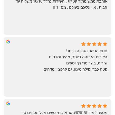
אוהבת ממש מתוך קטלוג . השירות נהדר 10/10 משלוח עד 
הבית . אין עליכם בעולם , מס׳ 1 !!
Annael Annael
9 months ago
חנות הבשר הטובה ביותר!
האיכות הגבוהה ביותר, מהיר ומדהים
שירות, בשר טרי רך וטעים
פטה כבד ופילה מינון, גם קרפצ'יו מדהים
The Artechology
a year ago
מספר 1 ציון 💯 💯💯בשר איכותי טעים מכל הסוגים טרי 