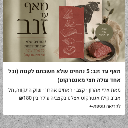
מאף עד זנב: 5 נתחים שלא חשבתם לקנות (וכל
אחד עולה חצי מאנטרקוט)
מאת איזי אהרון · קצב · האחים אהרון · שוק התקווה, תל
אביב קילו אנטרקוט אצלנו בקצביה עולה בין ₪180
ל-₪220. מחיר יפה – וגם מוצדק, כי זה...
לקריאה נוספת