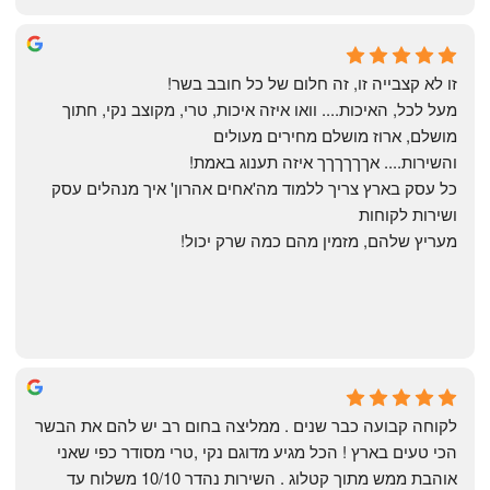
Yonatan Menashe
6 months ago
זו לא קצבייה זו, זה חלום של כל חובב בשר!
מעל לכל, האיכות.... וואו איזה איכות, טרי, מקוצב נקי, חתוך 
מושלם, ארוז מושלם מחירים מעולים
והשירות.... אךךךךךך איזה תענוג באמת!
כל עסק בארץ צריך ללמוד מה'אחים אהרון' איך מנהלים עסק 
ושירות לקוחות
מעריץ שלהם, מזמין מהם כמה שרק יכול!
Shahaf Bendarker
6 months ago
לקוחה קבועה כבר שנים . ממליצה בחום רב יש להם את הבשר 
הכי טעים בארץ ! הכל מגיע מדוגם נקי ,טרי מסודר כפי שאני 
אוהבת ממש מתוך קטלוג . השירות נהדר 10/10 משלוח עד 