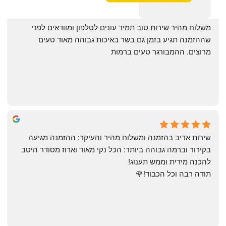
‏משלוח מהיר שירות טוב תמיד עונים לטלפון ומוודאים לפני 
שההזמנה תגיע בזמן גם בשר באיכות גבוהה מאוד טעים 
מרוצים. ההמבורגר טעים ברמות
May Azulay
a month ago
שירות אדיב בהזמנה ומשלוח מהיר והעיקר: ההזמנה מגיעה 
בקירור וברמה גבוהה ביותר: הכל נקי מאוד וארוז מסודר היטב 
להכנה מידית וממש תענוג!
תודה רבה וכל הכבוד!🌹