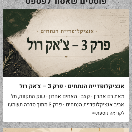
פוסטים שאסור לפספס
אנציקלופדיית הנתחים · פרק 3 – צ'אק רול
מאת רם אהרון · קצב · האחים אהרון · שוק התקווה, תל
אביב אנציקלופדיית הנתחים · פרק 3 מתוך סדרה תשמעו
סיפור. אתם באים לאחת ממסעדות הבשר הטובות...
לקריאה נוספת