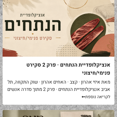
אנציקלופדיית הנתחים · פרק 2 סקירט
פנימי/חיצוני
מאת איזי אהרון · קצב · האחים אהרון · שוק התקווה, תל
אביב אנציקלופדיית הנתחים · פרק 2 מתוך סדרה אנשים
באים אליי בקצביה ומבקשים "סקירט". שאלה ראשונה...
לקריאה נוספת