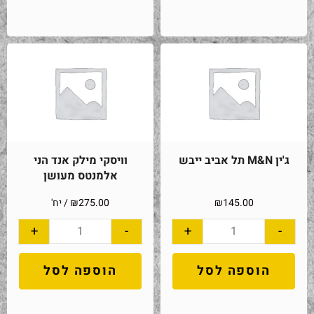
ג'ין M&N תל אביב ייבש
וויסקי מילק אנד הני
אלמנטס מעושן
145.00
₪
275.00
₪
/ יח'
+
-
+
-
הוספה לסל
הוספה לסל