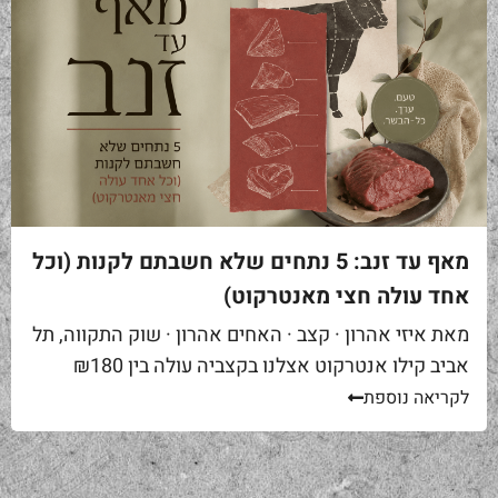
מאף עד זנב: 5 נתחים שלא חשבתם לקנות (וכל
אחד עולה חצי מאנטרקוט)
מאת איזי אהרון · קצב · האחים אהרון · שוק התקווה, תל
אביב קילו אנטרקוט אצלנו בקצביה עולה בין ₪180
ל-₪220. מחיר יפה – וגם מוצדק, כי זה...
לקריאה נוספת