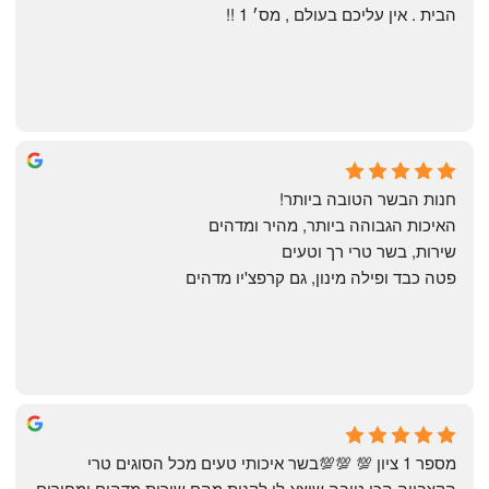
הבית . אין עליכם בעולם , מס׳ 1 !!
Annael Annael
9 months ago
חנות הבשר הטובה ביותר!
האיכות הגבוהה ביותר, מהיר ומדהים
שירות, בשר טרי רך וטעים
פטה כבד ופילה מינון, גם קרפצ'יו מדהים
The Artechology
a year ago
מספר 1 ציון 💯 💯💯בשר איכותי טעים מכל הסוגים טרי 
הקצבייה הכי טובה שיצא לי לקנות מהם שירות מדהים ומחירים 