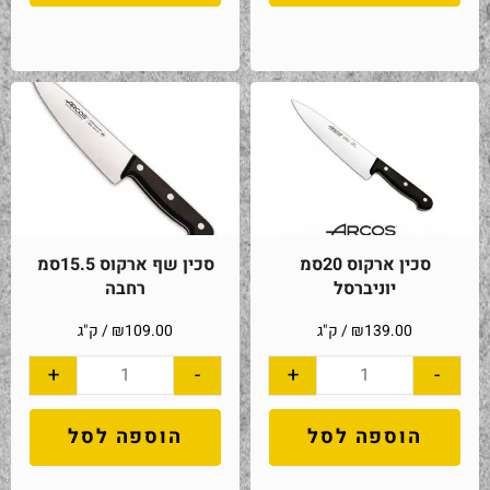
סכין ארקוס 20סמ
סכין שף ארקוס 15.5סמ
יוניברסל
רחבה
139.00
₪
/ ק"ג
109.00
₪
/ ק"ג
+
-
+
-
הוספה לסל
הוספה לסל