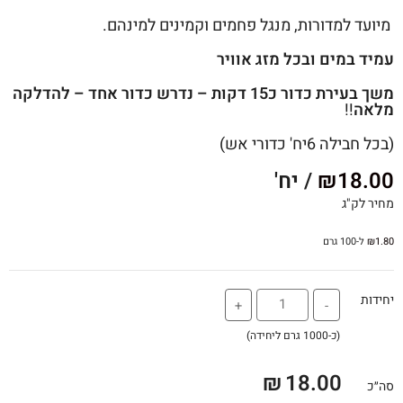
מיועד למדורות, מנגל פחמים וקמינים למינהם.
עמיד במים ובכל מזג אוויר
משך בעירת כדור כ15 דקות – נדרש כדור אחד – להדלקה
מלאה
!!
(בכל חבילה 6יח' כדורי אש)
18.00
₪
/ יח'
מחיר לק"ג
1.80
₪
ל-100 גרם
יחידות
+
-
(כ-1000 גרם ליחידה)
₪
18.00
סה״כ