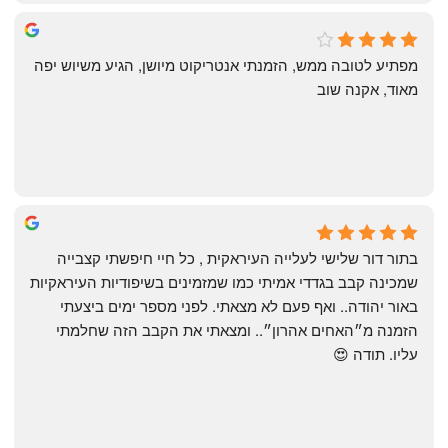
michal gottfried
4 months ago
מפתיע לטובה ממש, הזמנתי אנטריקוט מיושן, הגיע משיוש יפה 
מאוד, אקנה שוב
שי
4 months ago
בתור דור שלישי לעלייה העיראקית , כל חיי חיפשתי קצבייה 
שמכינה קבב בגדדי אמיתי כמו שמזמינים בשיפודיות העיראקיות 
באור יהודה.. ואף פעם לא מצאתי. לפני מספר ימים ביצעתי 
הזמנה מ״האחים אהרון״.. ומצאתי את הקבב הזה שחלמתי 
עליו. תודה 😍