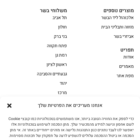
מוצרים נוספים
משלוחי בשר
אלכוהול ליד הבשר
תל אביב
מזווה ותבליני הבית
חולון
אביזרי בשר
בני ברק
פתח תקווה
תפריט
רמת גן
אודות
ראשון לציון
מאמרים
גבעתיים והסביבה
מפת אתר
יהוד
מרכז
אנחנו מעריכים את הפרטיות שלך
הקצביה
כדי לספק את החוויה הטובה ביותר, אנו משתמשים בטכנולוגיות כמו קובצי Cookie
אווז
בשר בקר משובח
לשם אחסון וגישה למידע מהמכשיר שלך. מתן הסכמה לשימוש בטכנולוגיות אלו
בשר בקר עגלה משובח
בשר למעשנת
יאפשר לנו לעבד נתונים כגון התנהגות גלישה או מזהים ייחודיים באתר זה. אי מתן
הסכמה או ביטול ההסכמה עלולים להשפיע לרעה על תפקודן של תכונות מסוימות.
הודו
חלקים אחוריים