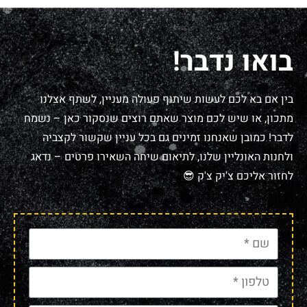
בואו נדבר!
בין אם בא לכם לעשות שיתוף פעולה מעניין, לשתף אצלנו
מתכון, או שיש לכם מוצר שאתם רוצים שנסקור כאן – נשמח
לדבר! כמובן שאנחנו זמינים גם בכל עניין שקשור לקצביה
ולחנות האונליין שלנו, לתיאום שיחה השאירו פרטים – נדאג
לחזור אליכם צ'יק צ'ק 😎