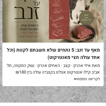
מאף עד זנב: 5 נתחים שלא חשבתם לקנות (וכל
אחד עולה חצי מאנטרקוט)
מאת איזי אהרון · קצב · האחים אהרון · שוק התקווה, תל
אביב קילו אנטרקוט אצלנו בקצביה עולה בין ₪180
ל-₪220. מחיר יפה – וגם מוצדק, כי זה...
לקריאה נוספת