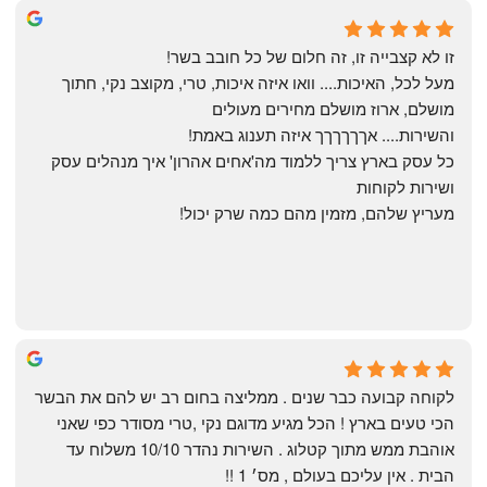
Yonatan Menashe
6 months ago
זו לא קצבייה זו, זה חלום של כל חובב בשר!
מעל לכל, האיכות.... וואו איזה איכות, טרי, מקוצב נקי, חתוך 
מושלם, ארוז מושלם מחירים מעולים
והשירות.... אךךךךךך איזה תענוג באמת!
כל עסק בארץ צריך ללמוד מה'אחים אהרון' איך מנהלים עסק 
ושירות לקוחות
מעריץ שלהם, מזמין מהם כמה שרק יכול!
Shahaf Bendarker
6 months ago
לקוחה קבועה כבר שנים . ממליצה בחום רב יש להם את הבשר 
הכי טעים בארץ ! הכל מגיע מדוגם נקי ,טרי מסודר כפי שאני 
אוהבת ממש מתוך קטלוג . השירות נהדר 10/10 משלוח עד 
הבית . אין עליכם בעולם , מס׳ 1 !!