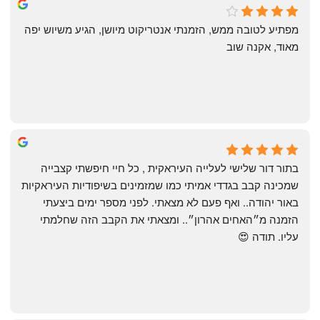
michal gottfried
4 months ago
מפתיע לטובה ממש, הזמנתי אנטריקוט מיושן, הגיע משיוש יפה 
מאוד, אקנה שוב
שי
4 months ago
בתור דור שלישי לעלייה העיראקית , כל חיי חיפשתי קצבייה 
שמכינה קבב בגדדי אמיתי כמו שמזמינים בשיפודיות העיראקיות 
באור יהודה.. ואף פעם לא מצאתי. לפני מספר ימים ביצעתי 
הזמנה מ״האחים אהרון״.. ומצאתי את הקבב הזה שחלמתי 
עליו. תודה 😍