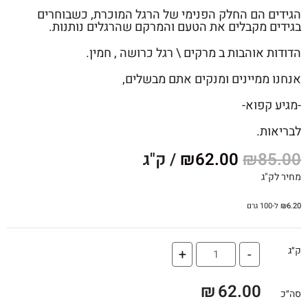
הגידים הם החלק הפנימי של הרגל המוכרת, כשבוחרים
בגידים מקבלים את הטעם והמרקם שהרגלים נותנות.
הדודות אוהבות ב מרקים \ רגל כרושה , חמין.
אנחנו ממיינים ומנקים אתם מבשלים,
-מגיע קפוא-
לבריאות.
85.00
₪
62.00
₪
/ ק"ג
מחיר לק"ג
6.20
₪
ל-100 גרם
ק״ג
+
-
₪
62.00
סה״כ