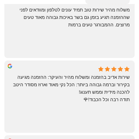
‏משלוח מהיר שירות טוב תמיד עונים לטלפון ומוודאים לפני 
שההזמנה תגיע בזמן גם בשר באיכות גבוהה מאוד טעים 
מרוצים. ההמבורגר טעים ברמות
May Azulay
a month ago
שירות אדיב בהזמנה ומשלוח מהיר והעיקר: ההזמנה מגיעה 
בקירור וברמה גבוהה ביותר: הכל נקי מאוד וארוז מסודר היטב 
להכנה מידית וממש תענוג!
תודה רבה וכל הכבוד!🌹