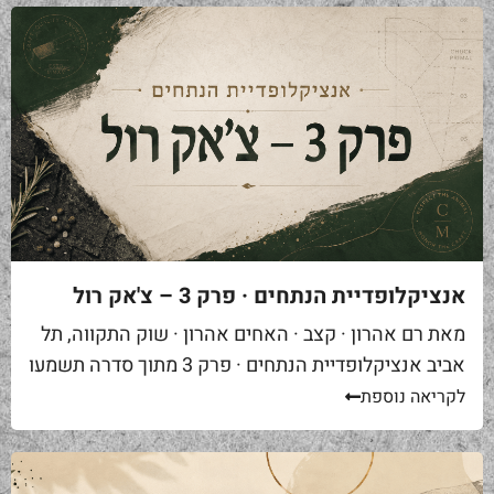
אנציקלופדיית הנתחים · פרק 3 – צ'אק רול
מאת רם אהרון · קצב · האחים אהרון · שוק התקווה, תל
אביב אנציקלופדיית הנתחים · פרק 3 מתוך סדרה תשמעו
סיפור. אתם באים לאחת ממסעדות הבשר הטובות...
לקריאה נוספת