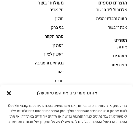
מוצרים נוספים
משלוחי בשר
אלכוהול ליד הבשר
תל אביב
מזווה ותבליני הבית
חולון
אביזרי בשר
בני ברק
פתח תקווה
תפריט
רמת גן
אודות
ראשון לציון
מאמרים
גבעתיים והסביבה
מפת אתר
יהוד
מרכז
אנחנו מעריכים את הפרטיות שלך
הקצביה
כדי לספק את החוויה הטובה ביותר, אנו משתמשים בטכנולוגיות כמו קובצי Cookie
אווז
בשר בקר משובח
לשם אחסון וגישה למידע מהמכשיר שלך. מתן הסכמה לשימוש בטכנולוגיות אלו
בשר בקר עגלה משובח
בשר למעשנת
יאפשר לנו לעבד נתונים כגון התנהגות גלישה או מזהים ייחודיים באתר זה. אי מתן
הסכמה או ביטול ההסכמה עלולים להשפיע לרעה על תפקודן של תכונות מסוימות.
הודו
חלקים אחוריים