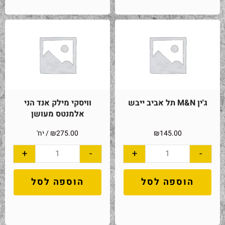
ג'ין M&N תל אביב ייבש
וויסקי מילק אנד הני
אלמנטס מעושן
145.00
₪
275.00
₪
/ יח'
+
-
+
-
הוספה לסל
הוספה לסל