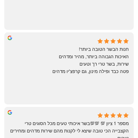
Annael Annael
8 months ago
חנות הבשר הטובה ביותר!
האיכות הגבוהה ביותר, מהיר ומדהים
שירות, בשר טרי רך וטעים
פטה כבד ופילה מינון, גם קרפצ'יו מדהים
The Artechology
a year ago
מספר 1 ציון 💯 💯💯בשר איכותי טעים מכל הסוגים טרי 
הקצבייה הכי טובה שיצא לי לקנות מהם שירות מדהים ומחירים 
טובים