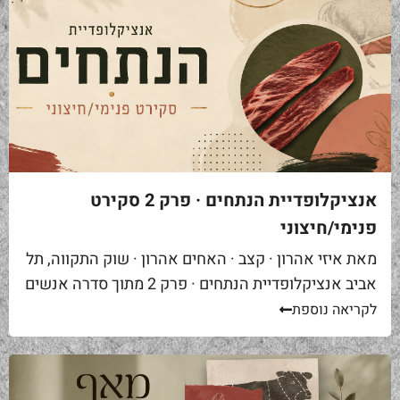
אנציקלופדיית הנתחים · פרק 2 סקירט
פנימי/חיצוני
מאת איזי אהרון · קצב · האחים אהרון · שוק התקווה, תל
אביב אנציקלופדיית הנתחים · פרק 2 מתוך סדרה אנשים
באים אליי בקצביה ומבקשים "סקירט". שאלה ראשונה...
לקריאה נוספת