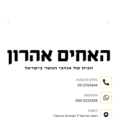
טלפון להזמנות
03-3763644
וואטסאפ
050-5222505
כתובת
רחוב נוריאל 7 (שדרת הבשר)