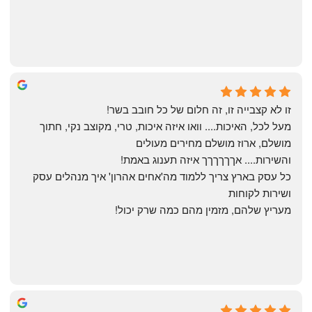
Yonatan Menashe
6 months ago
זו לא קצבייה זו, זה חלום של כל חובב בשר!
מעל לכל, האיכות.... וואו איזה איכות, טרי, מקוצב נקי, חתוך 
מושלם, ארוז מושלם מחירים מעולים
והשירות.... אךךךךךך איזה תענוג באמת!
כל עסק בארץ צריך ללמוד מה'אחים אהרון' איך מנהלים עסק 
ושירות לקוחות
מעריץ שלהם, מזמין מהם כמה שרק יכול!
Shahaf Bendarker