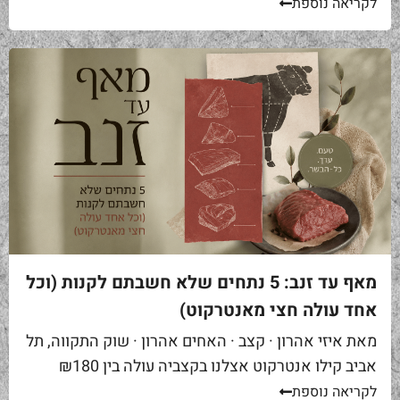
באים אליי בקצביה ומבקשים "סקירט". שאלה ראשונה...
לקריאה נוספת
מאף עד זנב: 5 נתחים שלא חשבתם לקנות (וכל
אחד עולה חצי מאנטרקוט)
מאת איזי אהרון · קצב · האחים אהרון · שוק התקווה, תל
אביב קילו אנטרקוט אצלנו בקצביה עולה בין ₪180
ל-₪220. מחיר יפה – וגם מוצדק, כי זה...
לקריאה נוספת