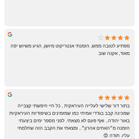
michal gottfried
4 months ago
מפתיע לטובה ממש, הזמנתי אנטריקוט מיושן, הגיע משיוש יפה 
מאוד, אקנה שוב
שי
4 months ago
בתור דור שלישי לעלייה העיראקית , כל חיי חיפשתי קצבייה 
שמכינה קבב בגדדי אמיתי כמו שמזמינים בשיפודיות העיראקיות 
באור יהודה.. ואף פעם לא מצאתי. לפני מספר ימים ביצעתי 
הזמנה מ״האחים אהרון״.. ומצאתי את הקבב הזה שחלמתי 
עליו. תודה 😍