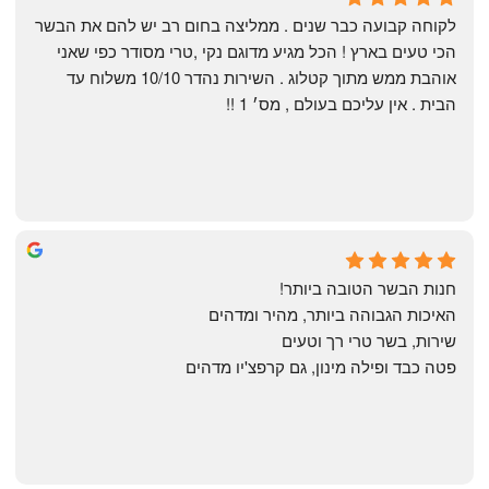
6 months ago
לקוחה קבועה כבר שנים . ממליצה בחום רב יש להם את הבשר 
הכי טעים בארץ ! הכל מגיע מדוגם נקי ,טרי מסודר כפי שאני 
אוהבת ממש מתוך קטלוג . השירות נהדר 10/10 משלוח עד 
הבית . אין עליכם בעולם , מס׳ 1 !!
Annael Annael
8 months ago
חנות הבשר הטובה ביותר!
האיכות הגבוהה ביותר, מהיר ומדהים
שירות, בשר טרי רך וטעים
פטה כבד ופילה מינון, גם קרפצ'יו מדהים