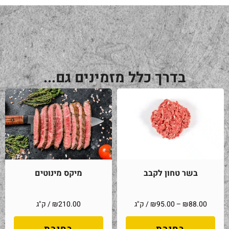
בדרך כלל מזמינים גם...
בשר טחון לקבב
מיקס מינוטים
88.00
₪
–
95.00
₪
/ ק"ג
210.00
₪
/ ק"ג