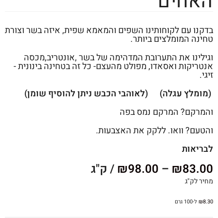
האחים
בדקנו עם לקוחותינו השפים והמאמא שפית, איזה בשר וצורת
טחינה המומלצים ביותר.
וגילינו את התערובת המדהימה של בשר ,אונטריב,מכסה
אנטריקות ואסאדו, מפולט מהעצם- כל זה בטחינה בינונית -
זיגי.
(מומלץ עגלה) (לאוהבי הכבש ניתן להוסיף שומן)
והמרקם? המרקם נמס בפה
והטעם? וואו. ללקק את האצבעות.
לבריאות
83.00
₪
–
98.00
₪
/ ק"ג
מחיר לק"ג
8.30
₪
ל-100 גרם