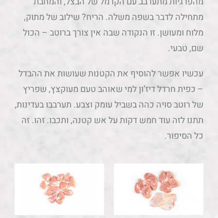
מהפרגיות מתערבב עם הקרמל של הבצל, והמחבת
מתחילה לדבר בשפה משלה. הריח? שילוב של מתוק,
מלוח ומעושן. זו הנקודה שבה אין צורך ברוטב – הכול
שם, טבעי.
עכשיו אפשר להוסיף את הקטנות שעושות את ההבדל
– כפית חרדל דיז’ון למי שאוהב טעם מעוקצץ, שפריץ
של רוטב סויה כהה בשביל עומק וצבע. תערבבו בעדינות,
תתנו לזה עוד חמש דקות על אש קטנה, ותכבו. זהו. זה
כל הסיפור.