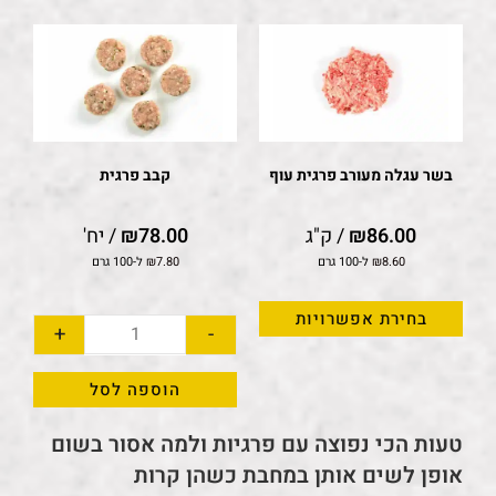
בשר עגלה מעורב פרגית עוף
קבב פרגית
86.00
₪
/ ק"ג
78.00
₪
/ יח'
8.60
₪
ל-100 גרם
7.80
₪
ל-100 גרם
בחירת אפשרויות
+
-
הוספה לסל
טעות הכי נפוצה עם פרגיות ולמה אסור בשום
אופן לשים אותן במחבת כשהן קרות