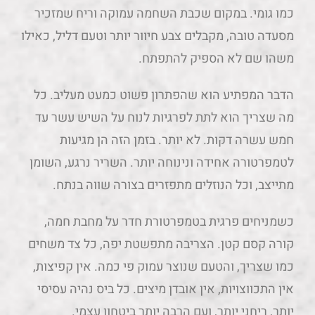
כמו גומי. במקום שכבת השחמה עמוקה וריח שמזכיר
מסעדה טובה, מקבלים צבע חיוור יותר וטעם דליל, כאילו
משהו שם לא הספיק להתפתח.
הדבר המפתיע הוא שהפתרון פשוט כמעט מעליב. כל
מה שצריך הוא לתת לפרגיות לנוח על השיש עשר עד
חמש עשרה דקות. לא יותר. בזמן הזה הן מגיעות
לטמפרטורה אחידה ונינוחה יותר. השריר נרגע, השומן
מתייצב, וכל הנוזלים מתפזרים בצורה שווה בנתח.
כשמניחים פרגית בטמפרטורת חדר על מחבת חמה,
קורה קסם קטן. הצריבה מתפשטת יפה, כל צד משחים
כמו שצריך, והטעם שנוצר עמוק פי כמה. אין קפיצות,
אין התכווצויות, אין אובדן מיצים. כל ביס נהיה עסיסי
יותר, ריחני יותר, ועם הרבה יותר ביטחון עצמי.