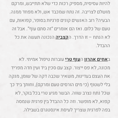
להיות עסיסית, מספיק רכות כדי שלא תתייבש, ומרקם
מושלם לצריבה. זה נתח שמכבד אש, ולא מפחד ממנה.
הבעיה? רוב האנשים קונים פרגיות בסופר, קפואות, עם
טעם של כלום. ואז הם אומרים “זה סתם עוף”. אבל זה
לא הנתח – זו הדרך. ה
קצביה
הנכונה תעשה את כל
ההבדל.
ב
אחים אהרון
ה
עוף טרי
עוברות טיפול אמיתי. לא
מכונה, לא פס ייצור. קצב עם סכין ביד ועין חדה מפריד
את העצם בעדינות, משאיר שכבה דקה של שומן, מנקה
בלי לשטוף (כי מים הורסים טעם ומרקם), וחותך ביד כך
שכל נתח נצרב שווה. הבשר מגיע טרי בכל בוקר, לא
קפוא, לא מופשר. וזה כל ההבדל בין פרגית שנמסה
בפה לפרגית שצריך לעיסת אינסטגרם בשבילה.