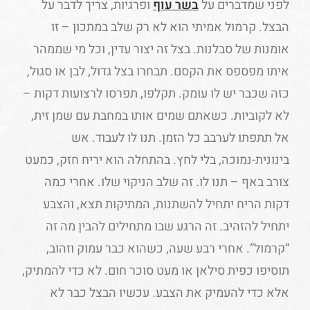
לפני שמדברים על
בשר עוף
ופרגיות, צריך לדבר על
הבצל. קרמול אמיתי הוא לא רק שלב במתכון – זו
אומנות של סבלנות. בצל זה יצור עדין, וכל מי שממהר
איתו מפספס את הקסם. תבחרו בצל גדול, לבן או סגול,
כזה שכבר יש לו עומק. תקלפו, תפרסו לרצועות דקות –
לא לקוביות. כשאתם שמים אותו במחבת עם שמן זית,
אל תתפתו לערבב כל הזמן. תנו לו לעבוד. אש
בינונית-נמוכה, בלי לחץ. בהתחלה הוא יריח חזק, כמעט
צורב באף – תנו לו. זה שלב הניקוי שלו. אחרי כמה
דקות הריח יתחיל להשתנות, המתיקות תצא, והצבע
יתחיל להזהיב. זה הרגע שבו מתחילים להבין מה זה
“קרמול”. אחרי רבע שעה, כשהוא כבר עמוק וזהוב,
תוסיפו כפית סילאן או מעט סוכר חום. לא כדי להמתיק,
אלא כדי להעמיק את הצבע. עכשיו הבצל כבר לא