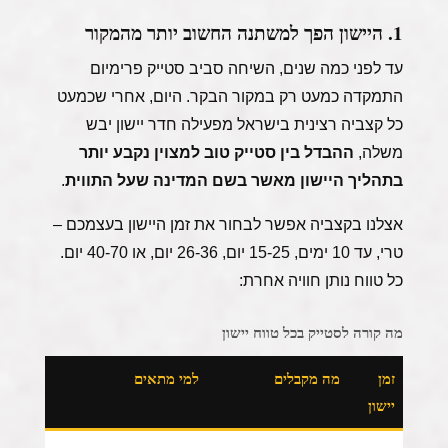
1. היישון הפך למשתנה החשוב יותר מהמקור
עד לפני כמה שנים, השיחה סביב סטייק פרימיום
התמקדה כמעט רק במקור הבקר. היום, אחרי שכמעט
כל קצביה רצינית בישראל מפעילה חדר יישון יבש
משלה,
ההבדל בין סטייק טוב למצוין נקבע יותר
בתהליך היישון מאשר בשם המדינה שעל התווית
.
אצלנו בקצביה אפשר לבחור את זמן היישון בעצמכם –
טרי, עד 10 ימים, 15-25 יום, 26-36 יום, או 40-70 יום.
כל טווח נותן חוויה אחרת:
מה קורה לסטייק בכל טווח יישון
זמן
מה מקבלים
למי מתאים
יישון
טרי
טעם בשרי נקי, מרקם
מי שאוהב טעם בשר