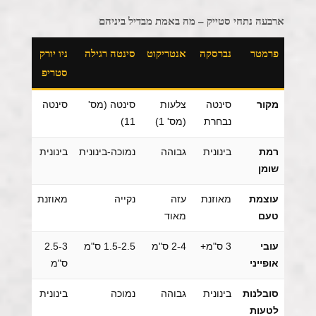
ארבעה נתחי סטייק – מה באמת מבדיל ביניהם
פרמטר
נברסקה
אנטריקוט
סינטה רגילה
ניו יורק
סטריפ
מקור
סינטה
צלעות
סינטה (מס'
סינטה
נבחרת
(מס' 1)
11)
רמת
בינונית
גבוהה
נמוכה-בינונית
בינונית
שומן
עוצמת
מאוזנת
עזה
נקייה
מאוזנת
טעם
מאוד
עובי
3 ס"מ+
2-4 ס"מ
1.5-2.5 ס"מ
2.5-3
אופייני
ס"מ
סובלנות
בינונית
גבוהה
נמוכה
בינונית
לטעות