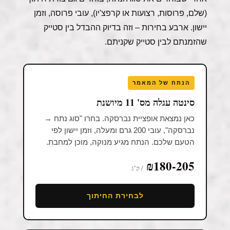
(שלם, פרוסות, רצועות או קרפצ'יו), עובי פרוסה, וזמן
יישון. ארבע בחירות – וזה בדיוק ההבדל בין סטייק
שהזמנתם לבין סטייק שקניתם.
הנתח של המאמר
סינטה עגלה מס' 11 מיושנת
כאן נמצאת אופציית נברסקה. בחרו "סוג נתח →
נברסקה", עובי 200 גרם ומעלה, וזמן יישון לפי
הטעם שלכם. הנתח מגיע מנוקה, מוכן למחבת.
₪180-205
/ ק"ג
לבחירת החיתוך