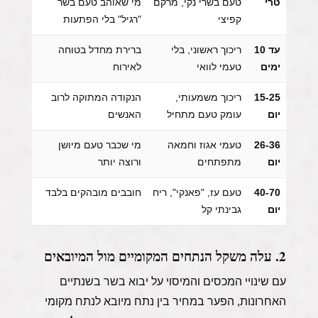
קפיצי
"רגיל" בלי הפתעות
עד 10
ריכוך ראשוני, בלי
ברירת מחדל בטוחה
ימים
טעמי לוואי
לאירוח
15-25
ריכוך משמעותי,
הנקודה המתוקה לרוב
יום
עומק טעם מתחיל
האנשים
26-36
טעמי אגוז וחמאה
מי שכבר טעם מיושן
יום
מתפתחים
ורוצה יותר
40-70
טעם עז, "פאנקי", ריח
חובבים מובהקים בלבד
יום
גבינתי קל
2. עלה משקל הנתחים המקומיים מול המיובאים
עם שינויי המכסים והמיסוי על יבוא בשר בשנתיים
האחרונות, הפער במחיר בין נתח מיובא לנתח מקומי
איכותי הצטמצם. התוצאה:
נתח סינטה ישראלי מיושן