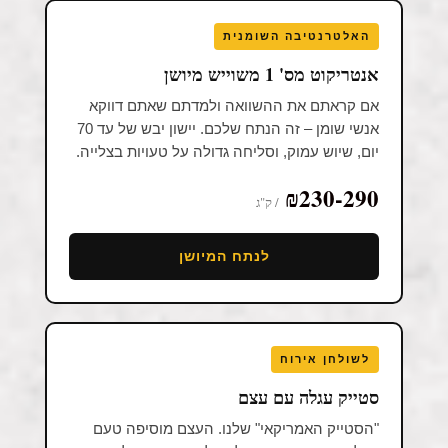
האלטרנטיבה השומנית
אנטריקוט מס' 1 משוייש מיושן
אם קראתם את ההשוואה ולמדתם שאתם דווקא
אנשי שומן – זה הנתח שלכם. יישון יבש של עד 70
יום, שיוש עמוק, וסליחה גדולה על טעויות בצלייה.
₪230-290
/ ק"ג
לנתח המיושן
לשולחן אירוח
סטייק עגלה עם עצם
"הסטייק האמריקאי" שלנו. העצם מוסיפה טעם
בצלייה ועושה הצגה על הצלחת. מתאים לערב