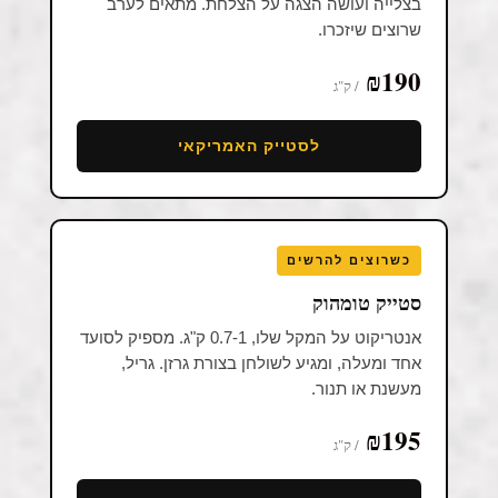
שרוצים שיזכרו.
₪190
/ ק"ג
לסטייק האמריקאי
כשרוצים להרשים
סטייק טומהוק
אנטריקוט על המקל שלו, 0.7-1 ק"ג. מספיק לסועד
אחד ומעלה, ומגיע לשולחן בצורת גרזן. גריל,
מעשנת או תנור.
₪195
/ ק"ג
לנתח על העצם