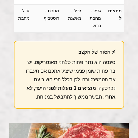
מתאים
גריל ·
גריל ·
מחבת ·
גריל ·
ל
מחבת
מעשנת
רוסטביף
מחבת
ברזל
⚡ הסוד של הקצב
סינטה היא נתח פחות סלחני מאנטריקוט. יש
בה פחות שומן פנימי שיציל אתכם אם תעברו
את הטמפרטורה. לכן הכלל הכי חשוב עם
נברסקה:
מוציאים 3 מעלות לפני היעד, לא
אחרי
. הבשר ממשיך להתבשל במנוחה.