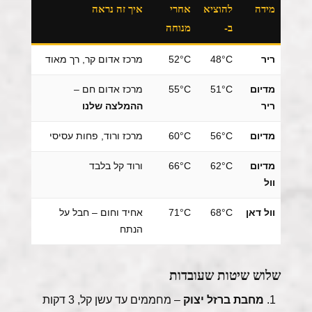
מידה
להוציא
אחרי
איך זה נראה
ב-
מנוחה
ריר
48°C
52°C
מרכז אדום קר, רך מאוד
מדיום
51°C
55°C
מרכז אדום חם –
ריר
ההמלצה שלנו
מדיום
56°C
60°C
מרכז ורוד, פחות עסיסי
מדיום
62°C
66°C
ורוד קל בלבד
וול
וול דאן
68°C
71°C
אחיד וחום – חבל על
הנתח
שלוש שיטות שעובדות
מחבת ברזל יצוק
– מחממים עד עשן קל, 3 דקות