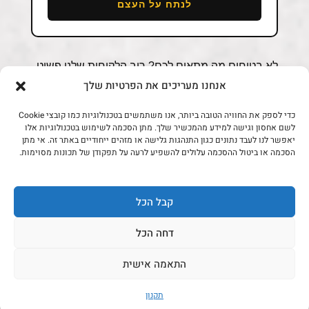
לא בטוחים מה מתאים לכם? רוב הלקוחות שלנו פשוט
אנחנו מעריכים את הפרטיות שלך
כותבים לנו ב
וואטסאפ להזמנות
מה הם מתכננים
לבשל ולכמה אנשים, ואנחנו מתאימים את הנתח
כדי לספק את החוויה הטובה ביותר, אנו משתמשים בטכנולוגיות כמו קובצי Cookie
והחיתוך.
לשם אחסון וגישה למידע מהמכשיר שלך. מתן הסכמה לשימוש בטכנולוגיות אלו
יאפשר לנו לעבד נתונים כגון התנהגות גלישה או מזהים ייחודיים באתר זה. אי מתן
הסכמה או ביטול ההסכמה עלולים להשפיע לרעה על תפקודן של תכונות מסוימות.
המתכון של הבית · סטייק נברסקה
בחמאת שום ורוזמרין
קבל הכל
דחה הכל
התאמה אישית
מתכון · לשני סועדים
תקנון
סטייק נברסקה במחבת ברזל · 12 דקות