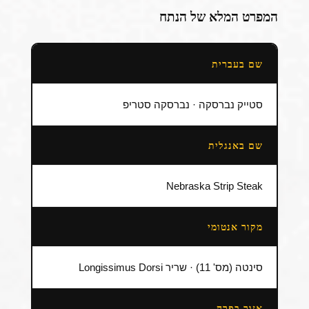
המפרט המלא של הנתח
שם בעברית
סטייק נברסקה · נברסקה סטריפ
שם באנגלית
Nebraska Strip Steak
מקור אנטומי
סינטה (מס' 11) · שריר Longissimus Dorsi
אזור בפרה