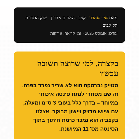
איזי אהרון
מאת
· קצב · האחים אהרון · שוק התקווה,
תל אביב
עודכן: אוגוסט 2026 · זמן קריאה: 9 דקות
בקצרה, למי שרוצה תשובה
עכשיו
סטייק נברסקה הוא לא שריר נפרד בפרה.
זה שם מסחרי לנתח סינטה איכותי
במיוחד – בדרך כלל בעובי 3 ס"מ ומעלה,
עם שיוש מדויק ויישון מבוקר. אצלנו
בקצביה הוא נמכר כרמת חיתוך בתוך
הסינטה מס' 11 המיושנת.