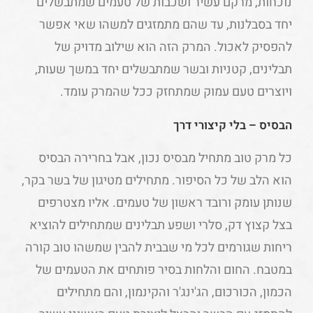
נוכחות, מרקם עשיר ושכבות של טעמים שמתבשלים
יחד בסבלנות, עד שהם מתמזגים למשהו שאי אפשר
להפסיק לאכול. המרק הזה הוא שילוב מדויק של
תבלינים, קטניות ובשר שמתבשלים יחד במשך שעות,
ויוצרים טעם עמוק שמתחזק ככל שהמרק עומד.
הבסיס – בלי קיצורי דרך
כל מרק טוב מתחיל מבסיס נכון, אבל בחרירה הבסיס
הוא הלב של כל הסיפור. מתחילים מטיגון של בשר בקר,
שנותן עומק ורובד ראשון של טעמים. אליו מצטרפים
בצל קצוץ דק, סלרי ושפע תבלינים שמתחילים להוציא
ריחות שגורמים לכל מי שבבית להבין שמשהו טוב קורה
במטבח. החום והלחות בסיר פותחים את הטעמים של
הכמון, הכורכום, הג'ינג'ר והקינמון, והם מתחילים