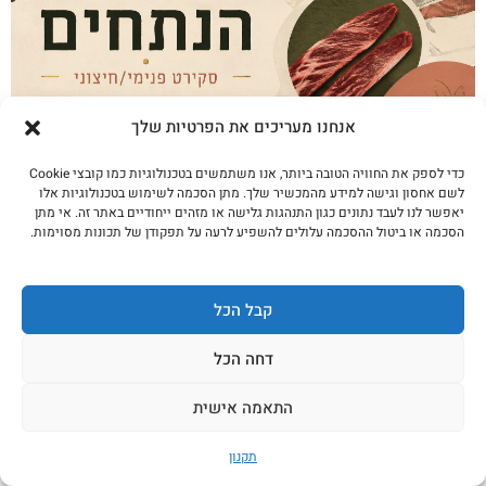
אנחנו מעריכים את הפרטיות שלך
אנציקלופדיית הנתחים · פרק 2 סקירט
כדי לספק את החוויה הטובה ביותר, אנו משתמשים בטכנולוגיות כמו קובצי Cookie
לשם אחסון וגישה למידע מהמכשיר שלך. מתן הסכמה לשימוש בטכנולוגיות אלו
פנימי/חיצוני
יאפשר לנו לעבד נתונים כגון התנהגות גלישה או מזהים ייחודיים באתר זה. אי מתן
הסכמה או ביטול ההסכמה עלולים להשפיע לרעה על תפקודן של תכונות מסוימות.
לקריאה נוספת
קבל הכל
דחה הכל
התאמה אישית
תקנון