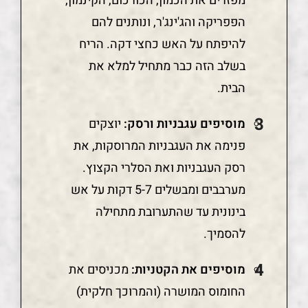
מפזרים את הכמון, הכורכום, הקינמון,
הפפריקה והג'ינג'ר, ונותנים להם
להיפתח על האש כחצי דקה. הריח
בשלב הזה כבר מתחיל למלא את
הבית.
מוסיפים עגבניות ורסק:
יוצקים
פנימה את העגבניות המרוסקות, את
רסק העגבניות ואת הסלרי הקצוץ.
מערבבים ומבשלים 5-7 דקות על אש
בינונית עד שהתערובת מתחילה
להסמיך.
מוסיפים את הקטניות:
מכניסים את
החומוס המושרה (והמרוכך חלקית)