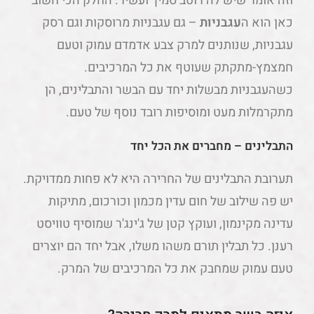
וזה אומר שיש לה רוטב סמיך ועשיר. החלק הכי חשוב
כאן הוא ה
עגבניות
– גם עגבניות מרוסקות וגם רסק
עגבניות, שנותנים למרק צבע אדמדם עמוק וטעם
חמצמץ-מתקתק שעוטף את כל המרכיבים.
כשהעגבניות מבשלות יחד עם הבשר והתבלינים, הן
מתקרמלות מעט ומוסיפות רובד נוסף של טעם.
התבלינים – מחברים את הכל יחד
תערובת התבלינים של החרירה היא לא פחות ממדויקת.
יש פה שילוב של חום עדין מכמון וכורכום, מתיקות
עדינה מקינמון, ועוקץ קטן של ג'ינג'ר שמוסיף טוויסט
רענן. כל תבלין תורם משהו משלו, אבל יחד הם יוצרים
טעם עמוק שמחבק את כל המרכיבים של המרק.