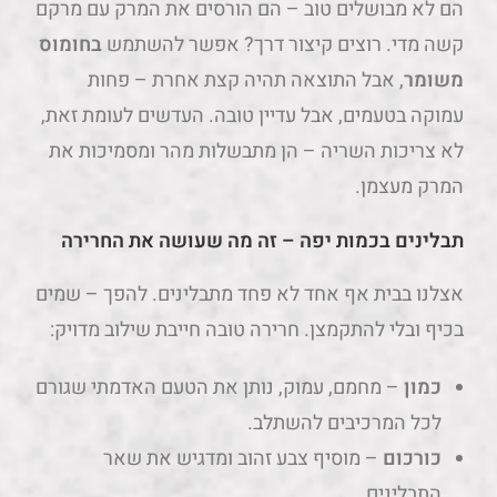
הם לא מבושלים טוב – הם הורסים את המרק עם מרקם
קשה מדי. רוצים קיצור דרך? אפשר להשתמש
בחומוס
משומר
, אבל התוצאה תהיה קצת אחרת – פחות
עמוקה בטעמים, אבל עדיין טובה. העדשים לעומת זאת,
לא צריכות השריה – הן מתבשלות מהר ומסמיכות את
המרק מעצמן.
תבלינים בכמות יפה – זה מה שעושה את החרירה
אצלנו בבית אף אחד לא פחד מתבלינים. להפך – שמים
בכיף ובלי להתקמצן. חרירה טובה חייבת שילוב מדויק:
כמון
– מחמם, עמוק, נותן את הטעם האדמתי שגורם
לכל המרכיבים להשתלב.
כורכום
– מוסיף צבע זהוב ומדגיש את שאר
התבלינים.