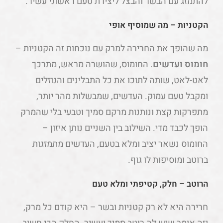
להתמזג עם הבשר והבצל ליצירת טעם ראשוני עשיר.
הקטניות – מה שמוסיף אופי
מה שהופך את החרירה למרק עם נוכחות זה הקטניות –
חומוס ועדשים
. החומוס, שהושרה מראש, מתרכך
לאט-לאט, שותה לתוכו את כל התבלינים והנוזלים
ומקבל טעם עמוק. העדשים, שמבשלות מהר יותר,
מתפרקות קצת ונותנות מרקם סמיך וטבעי בלי שהמרק
הופך לכבד מדי. השילוב בין השניים נותן איזון –
החומוס נשאר יציב ומלא בטעם, העדשים מתמזגות
ברוטב ומוסיפות לו גוף.
הרוטב – חלק, קטיפתי ומלא טעם
חרירה היא לא רק קטניות ובשר – היא קודם כל מרק,