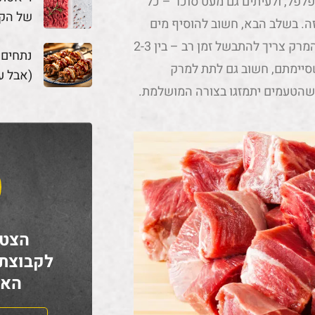
פלפל, ולעיתים גם מעט סוכר – כל
של הק
ה. בשלב הבא, חשוב להוסיף מים
בכמות שתכסה את כל המרכיבים ותחל למרקם עשיר וטעים. המרק צריך להתבשל זמן רב – בין 2-3
נתחים
סיימתם, חשוב גם לתת למרק
(אבל ע
שהטעמים יתמזגו בצורה המושלמת.
הצטר
לקבוצת
האח