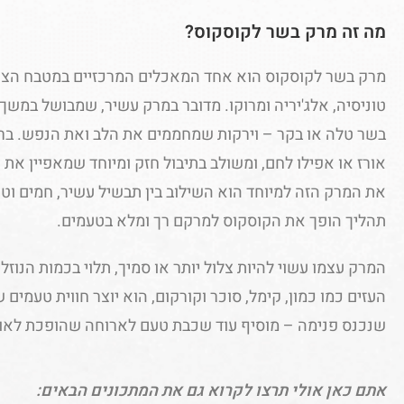
מה זה מרק בשר לקוסקוס?
מרק בשר לקוסקוס הוא אחד המאכלים המרכזיים במטבח הצפו
טוניסיה, אלג'יריה ומרוקו. מדובר במרק עשיר, שמבושל במשך
בשר טלה או בקר – וירקות שמחממים את הלב ואת הנפש. ברו
אורז או אפילו לחם, ומשולב בתיבול חזק ומיוחד שמאפיין א
את המרק הזה למיוחד הוא השילוב בין תבשיל עשיר, חמים וט
תהליך הופך את הקוסקוס למרקם רך ומלא בטעמים.
המרק עצמו עשוי להיות צלול יותר או סמיך, תלוי בכמות הנוזל
העזים כמו כמון, קימל, סוכר וקורקום, הוא יוצר חווית טעמים ש
שנכנס פנימה – מוסיף עוד שכבת טעם לארוחה שהופכת לאוכ
אתם כאן אולי תרצו לקרוא גם את המתכונים הבאים: