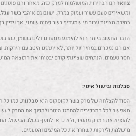
צוואר
הם הבחירות המושלמות למרק כזה, מאחר והם סופגים
ומשאירים טעם עשיר ועמוק במרק. ישנם גם אוהבי
בשר עגל
,
בחירה מצוינת עבור מי שמעדיף בשר פחות שומני, אך עדיין רך
הדבר החשוב ביותר הוא להימנע מנתחים דלים בשומן, כמו בש
אם הם נמכרים במחיר זול יותר, לא יתמזגו היטב עם הירקות, ו
חסר טעמים. הנתחים שציינתי קודם יבטיחו את התוצאה המוש
סבלנות ובישול איטי:
הסוד להצלחה של מרק בשר לקוסקוס הוא
סבלנות
. כמו כל 
מאפשר לכל המרכיבים להתמזג היטב ולהפוך את המרק לעשיר
להוציא את המרק מהסיר, ולא כדאי לחפף בשלב הבישול. החו
מושלמת ולירקות לשחרר את כל המיצים והטעמים.