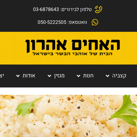
טלפון לבירורים: 03-6878643
וואטסאפ: 050-5222505
קצביה
חנות
מגזין
אודות
יצ