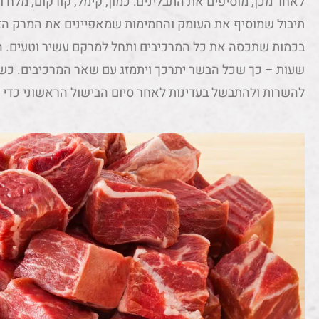
לאחר מכן, מוסיפים את התבלינים: כמון, קימל, קורקום, מלח ו
תיבול שמוסיף את העומק והחמימות שמאפיינים את המרק הז
שעות – כך שכל הבשר יתרכך ויתמזג עם שאר המרכיבים. כש
להשרות ולהתבשל בעדינות לאחר סיום הבישול הראשוני כדי 