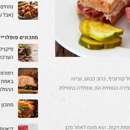
נתחים
(אבל ע
מתכונים פופלריי
פיקניק
הערכה
קורנביף, כרוב כבוש, גבינה
באמת מ
יצירה הנצחית הזו, שנולדה בתחילת
ההוזלה
מתכון 
סות דקות. הוא מונח לאחר מכן
דיאטת 