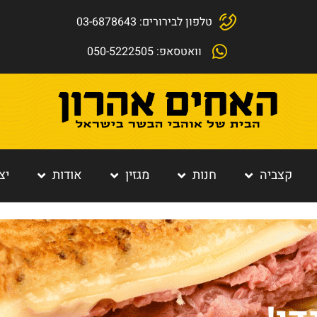
טלפון לבירורים: 03-6878643
וואטסאפ: 050-5222505
קצביה
חנות
מגזין
אודות
יצ