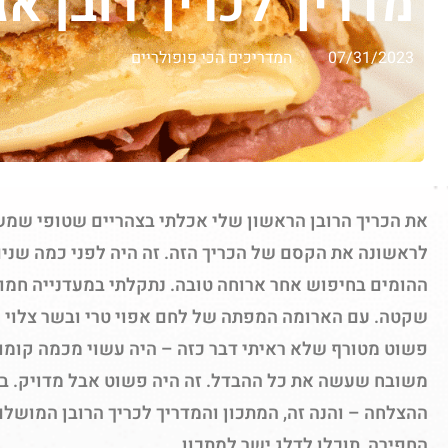
מדריך לכריך רובן אג
07/31/2023
המדריכים הכי פופולריים
את הכריך הרובן הראשון שלי אכלתי בצהריים שטופי שמש ב
לראשונה את הקסם של הכריך הזה. זה היה לפני כמה שנים,
ההומים בחיפוש אחר ארוחה טובה. נתקלתי במעדנייה חמו
שקטה. עם הארומה המפתה של לחם אפוי טרי ובשר צלוי – 
פשוט מטורף שלא ראיתי דבר כזה – היה עשוי מכמה קומות,
משובח שעשה את כל ההבדל. זה היה פשוט אבל מדויק. בכ
ההצלחה – והנה זה, המתכון והמדריך לכריך הרובן המושלם
החפירה, תוכלו לדלג ישר למתכון.