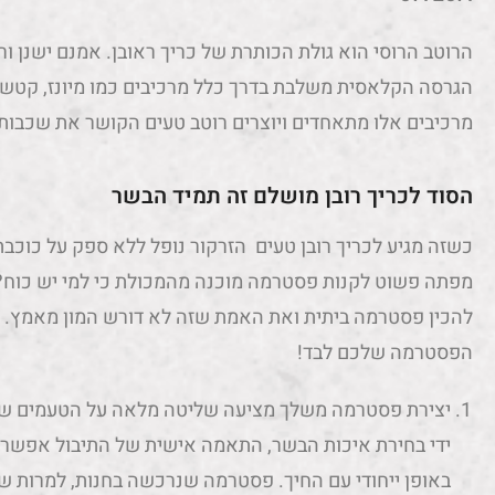
הרוטב הרוסי הוא גולת הכותרת של כריך ראובן. אמנם ישנן ורי
הגרסה הקלאסית משלבת בדרך כלל מרכיבים כמו מיונז, קטשופ,
מרכיבים אלו מתאחדים ויוצרים רוטב טעים הקושר את שכבות ה
הסוד לכריך רובן מושלם זה תמיד הבשר
כשזה מגיע לכריך רובן טעים הזרקור נופל ללא ספק על כוכב
מפתה פשוט לקנות פסטרמה מוכנה מהמכולת כי למי יש כוח?
להכין פסטרמה ביתית ואת האמת שזה לא דורש המון מאמץ. ה
הפסטרמה שלכם לבד!
יצירת פסטרמה משלך מציעה שליטה מלאה על הטעמים שמש
ידי בחירת איכות הבשר, התאמה אישית של התיבול אפשר 
באופן ייחודי עם החיך. פסטרמה שנרכשה בחנות, למרות שה