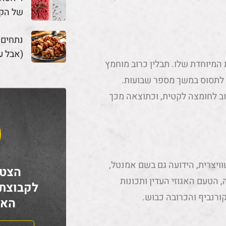
של הק
נתחים
(אבל ע
 המיוחדת שלו. תבלין כרוב מוחמץ
ת לתסוס במשך מספר שבועות.
ב לחומצה לקטית, וכתוצאה מכך
ויצרית, הידועה גם בשם אמנטל,
הצטר
 הטעם האגוזי העדין ותכונות
לקבוצת
ורנביף והכרובה כבוש.
האח