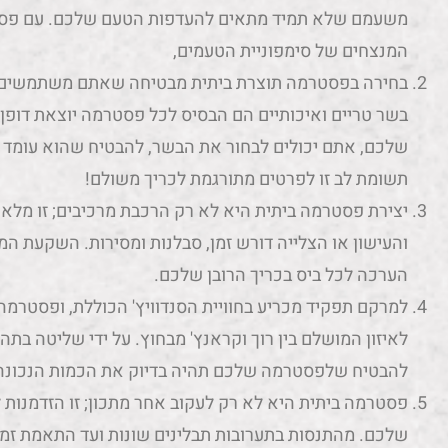
משעמם שלא תמיד מתאים להעדפות הטעם שלכם. עם פסטרמ
המנצחים של סימפוניית הטעמים,
בחירה בפסטרמה תוצרת ביתית מבטיחה שאתם משתמשים במ
בשר טריים ואיכותיים הם הבסיס לכל פסטרמה יוצאת דו
שלכם, אתם יכולים לבחור את הבשר, להבטיח שהוא עומד 
תשומת לב זו לפרטים מתורגמת לכריך משולם!
יצירת פסטרמה ביתית היא לא רק הרכבת מרכיבים; זו מלא
והעישון או הצלייה דורש זמן, סבלנות ומסירות. השקעת ה
הערכה לכל ביס בכריך הרובן שלכם.
למרקם תפקיד מכריע בחוויית הסנדוויץ' הכוללת, ופסטרמ
לאיזון המושלם בין רוך וקראנץ' מבחוץ. על ידי שליטה בתה
להבטיח שלפסטרמה שלכם תהיה בדיוק את הכמות הנכונה 
פסטרמה ביתית היא לא רק לעקוב אחר מתכון; זו הזדמנות 
שלכם. מהתנסות בתערובות תבלינים שונות ועד התאמת זמני