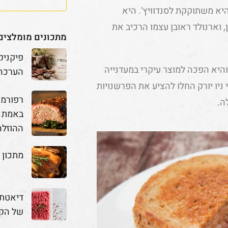
יא משתוקקת לסנדוויץ'. היא
 וארנולד ראובן עצמו הרכיב את
מתכונים מומלצים
פיקניק
והיא הפכה למוצר עיקרי במעדנייה
הערכה
יו יורק החלו להציע את הפרשנויות
לה.
באמת מ
ההוזלה
מתכון 
דיאטת 
של הק