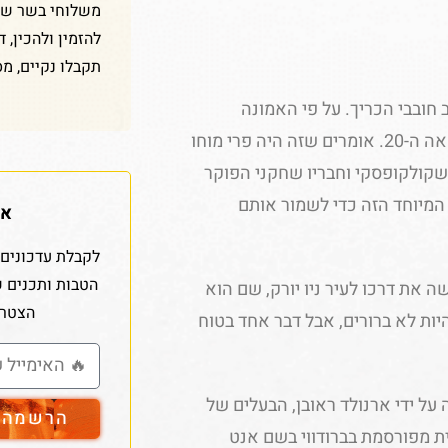
משלוחי בשר שלנ
להזמין ולהכין, 
תקבלו נקיים, מס
 חובבי הכריך. על פי האמונה
הרווחת, הכריך נוצר לראשונה באומהה, נברסקה, בתחילת המאה ה-20. אומרים שזה היה פרי מוחו
שקולקופסקי וחבריו שחקני הפוקר
 המיוחד הזה כדי לשמור אותם
אז
לקבלת עדכונים 
הטבות ותכנים 
ה את דרכו לעיר ניו יורק, שם הוא
הצטרפ
יות לא ברורים, אבל דבר אחד בטוח
ל ידי ארנולד ראובן, הבעלים של
הרשמה ל
ו יורק. לפי הדיווח הזה, בשנת 1914, שחקנית מפורסמת בברודווי בשם אנט