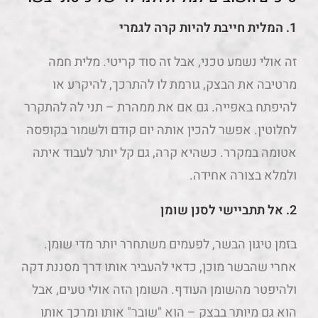
1.
המלית חייבת להיות קרה לגמרי
זה אולי נשמע טכני, אבל זה סוד קריטי. מלית חמה
מרטיבה את הבצק, גורמת לו להתרכך, להיקרע או
להיפתח באפייה. גם אם את ממהרת – תני לה להתקרר
לחלוטין. אפשר להכין אותה יום קודם ולשמור בקופסה
אטומה במקרר. כשהיא קרה, גם קל יותר לעבוד איתה
ולמלא בצורה אחידה.
2.
אל תתביישי לסנן שומן
בזמן טיגון הבשר, לפעמים משתחרר יותר מדי שומן.
אחרי שהבשר מוכן, כדאי להעביר אותו דרך מסננת דקה
ולהיפטר מהשומן העודף. השומן הזה אולי טעים, אבל
הוא גם מיותר בבצק – הוא "שובר" אותו ומרכך אותו