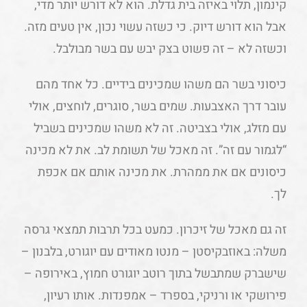
קינמון, תלוי באיזה בית גדלת. הוא לא דורש יותר מדי,
אבל הוא דורש דיוק. כי כשזה עשוי נכון, אין טעים מזה.
וכשזה לא – זה פשוט בצק יבש עם בשר מבולבל.
כיסוני בשר הם משהו שמכינים בידיים. כל אחד מהם
עובר דרך האצבעות. שמים בשר, סוגרים, לוחצים, אולי
עם מזלג, אולי בצביטה. זה לא משהו שמכינים בשביל
“לגמור עם זה”. זה מאכל של תשומת לב. את לא מכינה
כיסונים אם את ממהרת. את מכינה אותם אם אכפת
לך.
זה גם מאכל של זיכרון. כמעט בכל תרבות תמצאי גרסה
משלה: באוזבקיסטן – מנטו מאודים עם יוגורט, בלבנון –
שישברק שמתבשל בתוך רוטב יוגורט חמוץ, באירופה –
פירושקי או ורניקי, בספרד – אמפנדות. אותו רעיון,