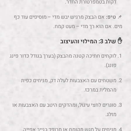
דקות בטמפרטורת החדר.
📌
טיפ:
אם הבצק מרגיש יבש מדי – מוסיפים עוד כף
מים. אם הוא רך מדי – מעט קמח.
✋ שלב 3: המילוי והעיצוב
לוקחים חתיכה קטנה מהבצק (בערך בגודל כדור פינג
פונג).
משטחים עם האצבעות לעלה דק, מניחים כפית
מהמלית במרכז.
סוגרים לחצי עיגול, ומהדקים היטב עם האצבעות או
מזלג.
מניחים על מגש מקומח או מרופד בנייר אפייה.