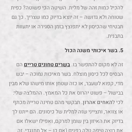
להכיל כמות זהה של מלית. השיטה הכי פשוטה? כפית
שטוחה ולא גדושה – זה יוצא בדיוק כמו שצריך. כך גם
תבטיחי שהכיסון לא יתפוצץ בזמן הסגירה או יתעוות
בתבנית.
5.
בשר איכותי משנה הכול
זה לא מקום להתפשר בו.
בשרים טחונים טריים
הם
הבסיס לכל כיסון מוצלח. בשר מאיכות נמוכה – יבש
מדי, קפוא לשעבר, או כזה שטחן אותו מישהו שלא מבין
בבישול – פשוט יהרוס את כל המאמץ. ההמלצה שלי:
לכי ל
האחים אהרון
. תבקשי מהם טחינה טרייה מכתף
או צוואר, ותצייני שזה למלית של כיסונים. הם ייתנו לך
בדיוק את האיזון בין שומן למרקם, ואפילו ישאלו אם
את רוצה טיפה טלה בפנים (אם כן – אל תתנגדי. זה