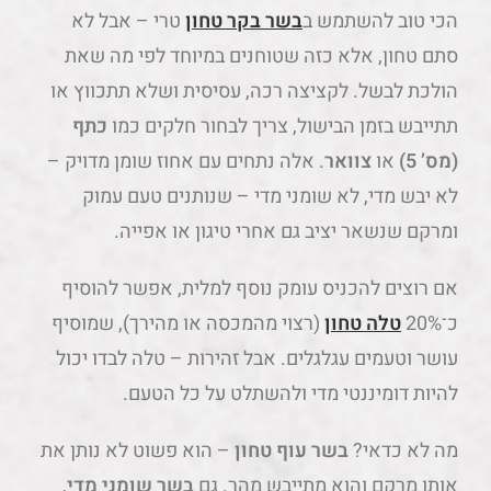
הכי טוב להשתמש ב
בשר בקר טחון
טרי – אבל לא
סתם טחון, אלא כזה שטוחנים במיוחד לפי מה שאת
הולכת לבשל. לקציצה רכה, עסיסית ושלא תתכווץ או
תתייבש בזמן הבישול, צריך לבחור חלקים כמו
כתף
(מס’ 5)
או
צוואר
. אלה נתחים עם אחוז שומן מדויק –
לא יבש מדי, לא שומני מדי – שנותנים טעם עמוק
ומרקם שנשאר יציב גם אחרי טיגון או אפייה.
אם רוצים להכניס עומק נוסף למלית, אפשר להוסיף
כ־20%
טלה טחון
(רצוי מהמכסה או מהירך), שמוסיף
עושר וטעמים עגלגלים. אבל זהירות – טלה לבדו יכול
להיות דומיננטי מדי ולהשתלט על כל הטעם.
מה לא כדאי?
בשר עוף טחון
– הוא פשוט לא נותן את
אותו מרקם והוא מתייבש מהר. גם
בשר שומני מדי
,