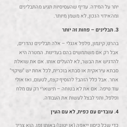
יתר על המידה. עדיף שהעסיסיות תגיע מהתבלינים
ומהאידוי הנכון, לא משמן מיותר.
3.
תבלינים – פחות זה יותר
בהרט, קינמון, פלפל אנגלי – אלה תבלינים נהדרים,
אבל רק אם משתמשים בהם בעדינות. המטרה היא
להדגיש את הבשר, לא להעלים אותו. אם את שואלת
סבתא עיראקית או סבתא בוכרית, לכל אחת יש "שיקוי"
אחר. אבל כלל הזהב? להוסיף
קצת
, לטעום, ואז אולי
עוד טיפה. אם את לא בטוחה – תישארי רק עם מלח
ופלפל, ותני לבצל לעשות את העבודה.
4.
עובדים עם כפית, לא עם העין
כדי שכל כיסון ייאפה (או יטוגן) באותו זמן, הוא צריך