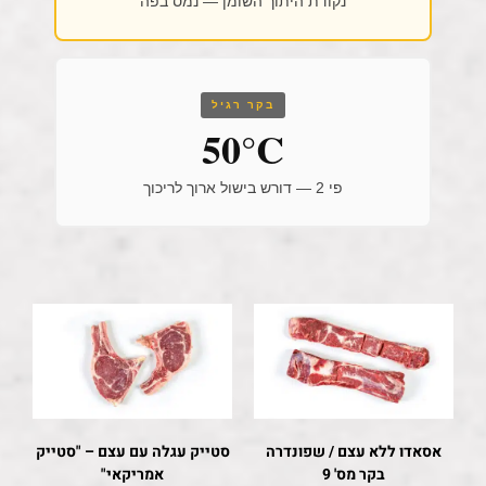
נקודת היתוך השומן — נמס בפה
בקר רגיל
50°C
פי 2 — דורש בישול ארוך לריכוך
אסאדו ללא עצם / שפונדרה
סטייק עגלה עם עצם – "סטייק
בקר מס' 9
אמריקאי"