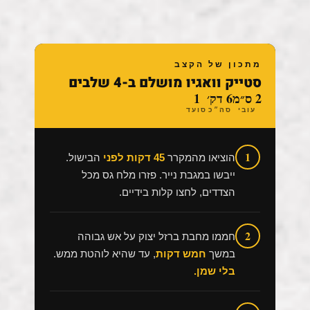
מתכון של הקצב
סטייק וואגיו מושלם ב-4 שלבים
2 ס״מ
6 דק׳
1
עובי
סה״כ
סועד
1
הוציאו מהמקרר
45 דקות לפני
הבישול.
ייבשו במגבת נייר. פזרו מלח גס מכל
הצדדים, לחצו קלות בידיים.
2
חממו מחבת ברזל יצוק על אש גבוהה
במשך
חמש דקות
, עד שהיא לוהטת ממש.
בלי שמן.