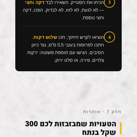
3
הניחו את הסטייק. השאירו לבד
דקה וחצי
— לא לגעת, לא לזוז, לא לבדוק. הפכו, דקה
וחצי נוספת.
4
הוציאו לקרש חיתוך, חכו
שלוש דקות
.
חתכו לפרוסות בעובי 0.5 ס"מ, נגד כיוון
הסיבים. הגישו עם תוספת פשוטה: ירקות
צלויים, פירה, או סלט ירוק.
חלק 7 · אזהרות
הטעויות שמבזבזות לכם 300
שקל בנתח