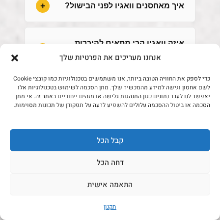
איך מאחסנים וואגיו לפני הבישול?
איזה וואגיו הכי מתאים להיכרות
אנחנו מעריכים את הפרטיות שלך
ראשונה?
כדי לספק את החוויה הטובה ביותר, אנו משתמשים בטכנולוגיות כמו קובצי Cookie
לשם אחסון וגישה למידע מהמכשיר שלך. מתן הסכמה לשימוש בטכנולוגיות אלו
האם הוואגיו אצלכם כשר?
יאפשר לנו לעבד נתונים כגון התנהגות גלישה או מזהים ייחודיים באתר זה. אי מתן
הסכמה או ביטול ההסכמה עלולים להשפיע לרעה על תפקודן של תכונות מסוימות.
קבל הכל
דחה הכל
התאמה אישית
השורה התחתונה מהקצב
תקנון
למה לקנות וואגיו דווקא