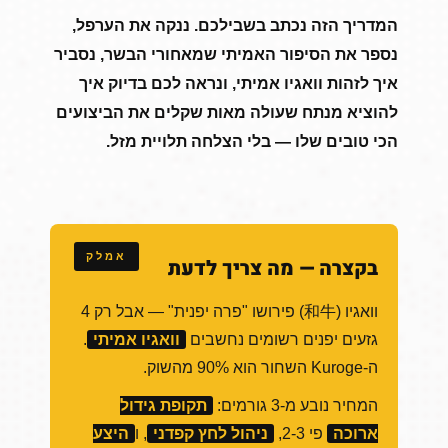
המדריך הזה נכתב בשבילכם. ננקה את הערפל,
נספר את הסיפור האמיתי שמאחורי הבשר, נסביר
איך לזהות וואגיו אמיתי, ונראה לכם בדיוק איך
להוציא מנתח שעולה מאות שקלים את הביצועים
הכי טובים שלו — בלי הצלחה תלויית מזל.
בקצרה — מה צריך לדעת
וואגיו (和牛) פירושו "פרה יפנית" — אבל רק 4
גזעים יפנים רשומים נחשבים
וואגיו אמיתי
.
ה-Kuroge השחור הוא 90% מהשוק.
המחיר נובע מ-3 גורמים:
תקופת גידול
ארוכה
פי 2-3,
ניהול לחץ קפדני
, ו
היצע