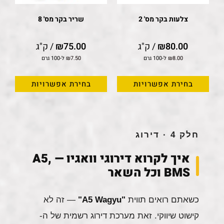
צלעות בקר מס' 2
שריר בקר מס' 8
80.00
₪
/ ק"ג
75.00
₪
/ ק"ג
8.00
₪
ל-100 גרם
7.50
₪
ל-100 גרם
בחירת אפשרויות
בחירת אפשרויות
חלק 4 · דירוג
איך לקרוא דירוגי וואגיו — A5,
BMS וכל השאר
כשאתם רואים תווית
"A5 Wagyu"
— זה לא
קישוט שיווקי. זאת מערכת דירוג רשמית של ה-