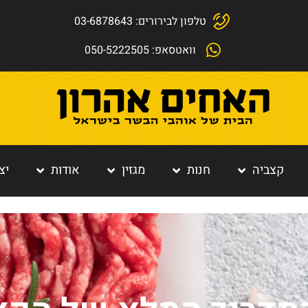
טלפון לבירורים: 03-6878643
וואטסאפ: 050-5222505
קצביה
חנות
מגזין
אודות
יצ