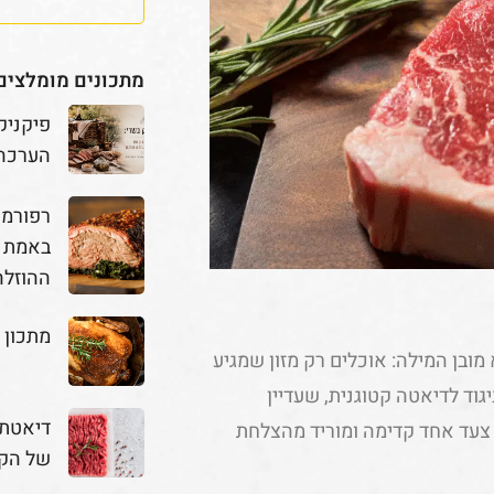
מתכונים מומלצים
פיקניק
הערכה
באמת מ
ההוזלה
מתכון 
ונה „טורפת” במלוא מובן המילה: אוכלים רק מזון שמגיע
גוד לדיאטה קטוגנית, שעדיין
דיאטת 
 צעד אחד קדימה ומוריד מהצלחת
של הק