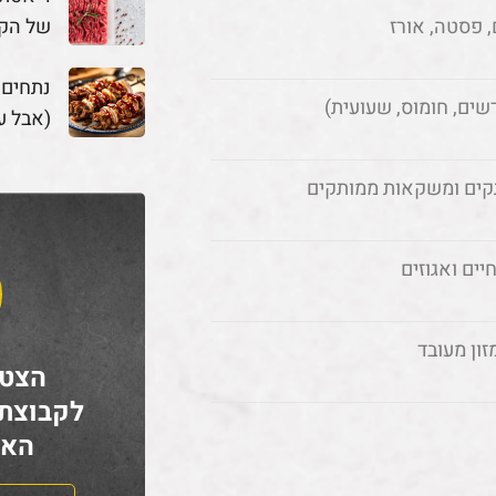
של הק
, פסטה, אורז
נתחים
שים, חומוס, שעועית)
(אבל ע
קים ומשקאות ממותקים
ים ואגוזים
זון מעובד
הצטר
לקבוצת
האח