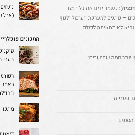
נתחים
נציה)
: כשמורידים את כל המזון
(אבל ע
ים — נותנים למערכת העיכול ולגוף
 והיא לא מתאימה לכולם.
מתכונים פופלריי
פיקניק
 יותר ממה שחושבים:
הערכה
באמת מ
ההוזלה
ם ופטריות
מתכון 
הסוגים
דיאטת 