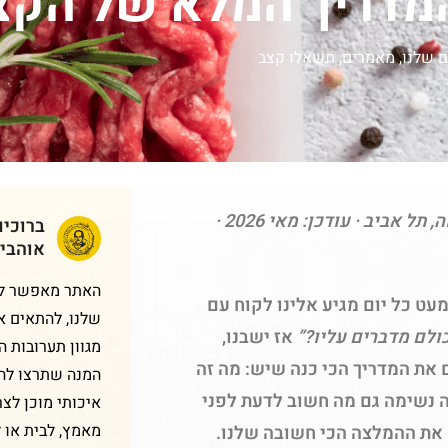
המדריך המלא של הקצ
 שלנו
,
מאמרים
,
תשאלו קצב
· שדרת הבשר, שוק התקווה, תל אביב · עודכן: מאי 2026 ·
ברוכי
אוהבי
האתר מאפשר לכם
עט כל יום מגיע אלינו לקוח עם
שלנו, להתאים א
כולם מדברים עליו?”
אז ישבנו,
מגוון תערובות 
ם את המדריך הכי כנה שיש: מה זה
המנה שתרצו להכ
ה נשימה גם מה חשוב לדעת לפני
איכותי מוכן לצר
מאמץ, לבית או 
 את ההמלצה הכי חשובה שלנו.