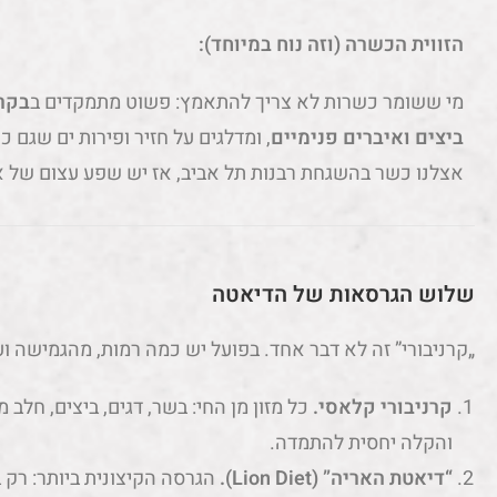
הזווית הכשרה (וזה נוח במיוחד):
מי ששומר כשרות לא צריך להתאמץ: פשוט מתמקדים ב
בקר,
ביצים ואיברים פנימיים
, ומדלגים על חזיר ופירות ים שגם 
אצלנו כשר בהשגחת רבנות תל אביב, אז יש שפע עצום של א
שלוש הגרסאות של הדיאטה
„קרניבורי” זה לא דבר אחד. בפועל יש כמה רמות, מהגמישה ו
קרניבורי קלאסי.
כל מזון מן החי: בשר, דגים, ביצים, חלב 
והקלה יחסית להתמדה.
“דיאטת האריה” (Lion Diet).
הגרסה הקיצונית ביותר: רק 