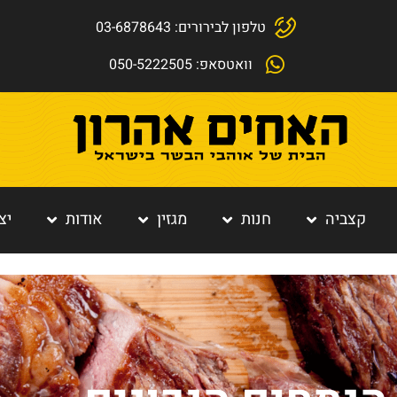
טלפון לבירורים: 03-6878643
וואטסאפ: 050-5222505
קצביה
חנות
מגזין
אודות
יצ