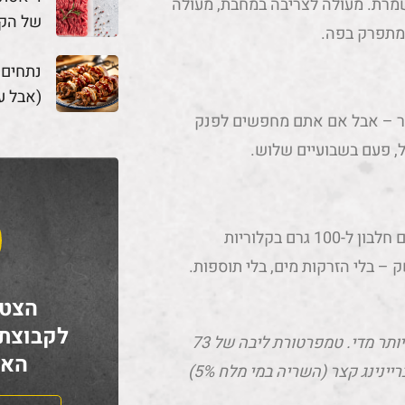
שמרת. מעולה לצריבה במחבת, מעולה
של הק
מתפרק בפה.
נתחים
(אבל ע
לבון ל-100 גרם. נכון, יקר יותר – אבל אם אתם מחפשים לפנק
, פעם בשבועיים שלוש.
מאות שקלים על תוסף חלבון? למה, כשחזה עוף מספק 31 גרם חלבון ל-100 גרם בקלוריות
 – בלי הזרקות מים, בלי תוספות.
הצטר
לקבוצת
אם החזה יוצא לכם יבש, סימן שבישלתם אותו יותר מדי. טמפרטורת ליבה של 73
האח
מעלות היא הקסם – לא מעבר לזה. אם אין לכם מד-חום, נסו בריינינג קצר (השריה במי מלח 5%)