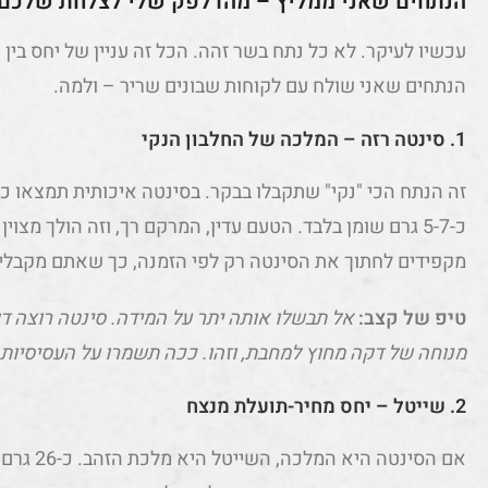
הנתחים שאני ממליץ – מהדלפק שלי לצלחת שלכם
עכשיו לעיקר. לא כל נתח בשר זהה. הכל זה עניין של יחס בין 
הנתחים שאני שולח עם לקוחות שבונים שריר – ולמה.
1. סינטה רזה – המלכה של החלבון הנקי
כ-5-7 גרם שומן בלבד. הטעם עדין, המרקם רך, וזה הולך מצו
מקפידים לחתוך את הסינטה רק לפי הזמנה, כך שאתם מקבלים
טיפ של קצב:
אל תבשלו אותה יתר על המידה. סינטה רוצה דק
מנוחה של דקה מחוץ למחבת, וזהו. ככה תשמרו על העסיסיות
2. שייטל – יחס מחיר-תועלת מנצח