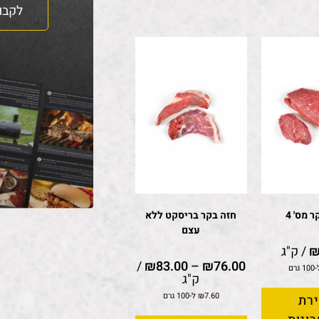
לקבו
 מס' 4
חזה בקר בריסקט ללא
עצם
/ ק"ג
/
₪
83.00
–
₪
76.00
 גרם
ק"ג
7.60
₪
ל-100 גרם
רת