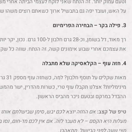
וטעם עמוק יותר. זה הנתח שאני לוקח לעצמי הביתה אחרי מ
על האש, ועובד יפה גם בתבשיל ארוך כשאתם רוצים משהו ש
3. פילה בקר – הבחירה הפרימיום
רך מאוד, דל בשומן, וכ-28 גרם ח
את עצמכם אחרי שבוע אימונים קשה, זה הנתח. שווה כל שקל
4. חזה עוף – הקלאסיקה שלא מתבלה
מינימליות? אצלנו תקבלו עוף טרי, כשרות מהדרין, ישר מהמשק
ההבדל במרקם ובטעם ניכר מהביס הראשון.
טיפ של קצב:
חצי שעה לפני הבישול. תתאהבו.