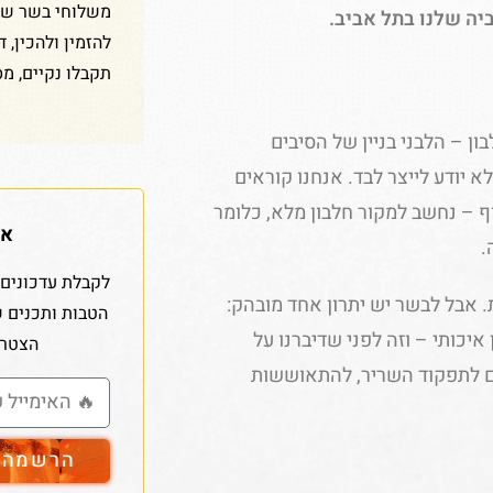
משלוחי בשר שלנ
יה שלנו בתל אביב.
להזמין ולהכין, 
תקבלו נקיים, מס
ון – הלבני בניין של הסיבים
א יודע לייצר לבד. אנחנו קוראים
וף – נחשב למקור חלבון מלא, כלומר
אז
.
לקבלת עדכונים 
 אבל לבשר יש יתרון אחד מובהק:
הטבות ותכנים 
סינטה רזה תקבלו בערך 30 גרם חלבון איכותי – וזה לפני שדיברנו על
הצטרפ
כל אלה תורמים לתפקוד השריר, להתאוששות
הרשמה ל