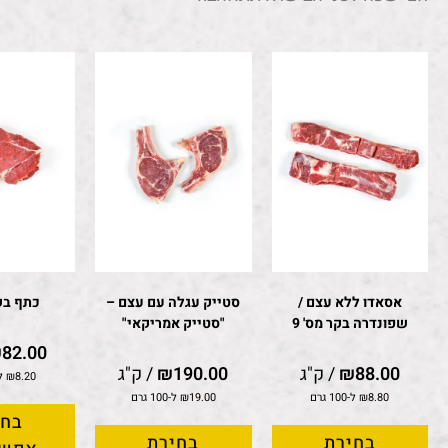
אסאדו ללא עצם /
סטייק עגלה עם עצם –
כתף בקר
שפונדרה בקר מס' 9
"סטייק אמריקאי"
₪
82.00
88.00
₪
/ ק"ג
190.00
₪
/ ק"ג
8.20
₪
ל-100
8.80
₪
ל-100 גרם
19.00
₪
ל-100 גרם
בחי
בחירת
בחירת