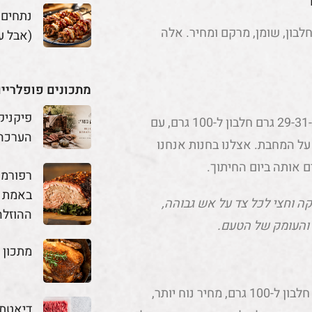
נתחים
חלבון, שומן, מרקם ומחיר. אלה
(אבל ע
מתכונים פופלריי
פיקניק
זה הנתח הכי "נקי" שתקבלו בבקר. בסינטה איכותית תמצאו כ-29-31 גרם חלבון ל-100 גרם, עם
הערכה
ין על המחבת. אצלנו בחנות אנחנו
 אותה ביום החיתוך.
באמת מ
ה וחצי לכל צד על אש גבוהה,
ההוזלה
 והעומק של הטעם.
מתכון 
אם הסינטה היא המלכה, השייטל היא מלכת הזהב. כ-26 גרם חלבון ל-100 גרם, מחיר נוח יותר,
דיאטת 