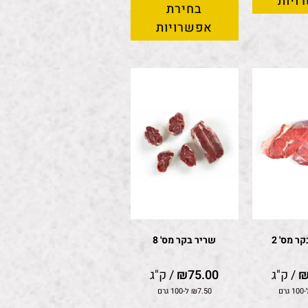
ויות
בחירת
אפשרויות
ר מס' 2
שריר בקר מס' 8
/ ק"ג
75.00
₪
/ ק"ג
 גרם
7.50
₪
ל-100 גרם