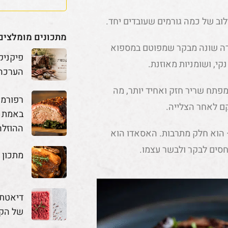
וב של כמה גורמים שעובדים יחד.
מתכונים מומלצים
רה שונה מבקר שמפוטם במספוא
פיקניק
י, ושומניות מאוזנת.
הערכה
פתח שריר חזק ואחיד יותר, מה
ם לאחר הצלייה.
באמת מ
ההוזלה
– הוא חלק מתרבות. האסאדו הוא
חסים לבקר ולבשר עצמו.
מתכון 
דיאטת 
של הק