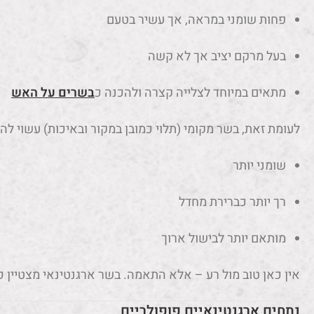
פחות שומני במראה, אך עשיר בטעם
בעל מרקם יציב אך לא קשה
מתאים במיוחד לצלייה קצרה ולהכנה כ
בשרים על האש
לעומת זאת, בשר מקומי (תלוי כמובן במקור ובאיכות) עשוי להי
שומני יותר
רך יותר כברירת מחדל
מותאם יותר לבישול ארוך
אין כאן טוב מול רע – אלא התאמה. בשר ארגנטינאי מצטיין כ
נתחים ארגנטינאיים פופולריים