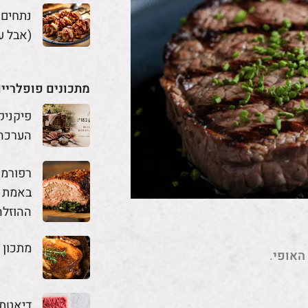
נתחים
(אבל ע
מתכונים פופלריי
פיקניק
הערכה
באמת מ
ההוזלה
מתכון 
האופי
.
דיאטת 