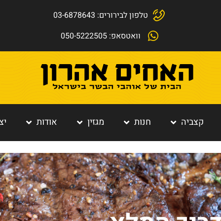
טלפון לבירורים: 03-6878643
וואטסאפ: 050-5222505
קצביה
חנות
מגזין
אודות
יצ