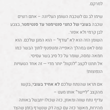
למרקם.
שימו לב גם לשכבת השומן העליונה – אתם רוצים
שכבה
בעובי של כחצי סנטימטר עד סנטימטר
, בצבע
לבן קרמי ולא אפור.
השומן הזה הוא לא “עודף” – הוא המגן שלכם. הוא
נמס לאט במהלך האפייה ומטפטף לתוך הבשר כמו
חמאה נמסה, שומר על כל סיב בשר עסיסי.
אל תתנו לקצב “לנקות” יותר מדי — זה אחד הטעויות
הנפוצות!
אם תראו שהנתח שלכם
לא אחיד בעובי
, בקשו
מהקצב “ליישר” אותו מעט –
עדיף נתח שווה ומאוזן, כזה שכולו יתבשל באותה
מהירות, מאשר כזה עם קצה דק שנשרף בזמן שהצד