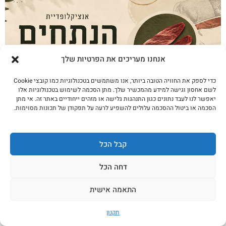
אנחנו מעריכים את הפרטיות שלך
כדי לספק את החוויה הטובה ביותר, אנו משתמשים בטכנולוגיות כמו קובצי Cookie
לשם אחסון וגישה למידע מהמכשיר שלך. מתן הסכמה לשימוש בטכנולוגיות אלו
יאפשר לנו לעבד נתונים כגון התנהגות גלישה או מזהים ייחודיים באתר זה. אי מתן
אנציקלופדיית הנתחים · פרק 2 סקירט
הסכמה או ביטול ההסכמה עלולים להשפיע לרעה על תפקודן של תכונות מסוימות.
פנימי/חיצוני
לקריאה נוספת
קבל הכל
דחה הכל
התאמה אישית
תקנון