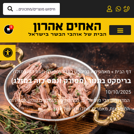
0
פתח
דף הבית
»
מאמרים
»
בריסקט בתנור (מפורק ונמס כזה במזלג)
בריסקט בתנור (מפורק ונמס כזה במזלג)
10/10/2025
המדריכים הכי פופולריים
,
המתכונים המומלצים שלנו
,
הסקירות
המומלצות
,
מאמרים
,
מתכוני בישול ארוך