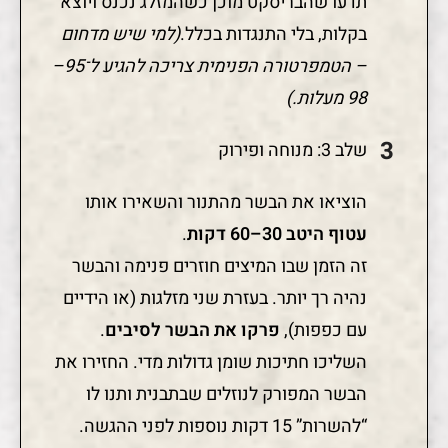
תדעו שהבריסקט מוכן כשהמזלג נכנס ויוצא
בקלות, בלי התנגדות בכלל.
(למי שיש מדחום
– הטמפרטורה הפנימית צריכה להגיע ל־95–
98 מעלות.)
שלב 3: מנוחה ופירוק
הוציאו את הבשר מהתנור והשאירו אותו
עטוף היטב 30–60 דקות
.
זה הזמן שבו המיצים חוזרים פנימה והבשר
נהיה רך יותר. בעזרת שני מזלגות (או הידיים
עם כפפות),
פרקו את הבשר לסיבים
.
השליכו חתיכות שומן גדולות מדי. החזירו את
הבשר המפורק לנוזלים שבתבנית ותנו לו
“להשרות” 15 דקות נוספות לפני ההגשה.