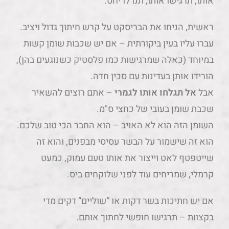
אותו, תרגישו אותו, תנו לו יחס.
ראשית, הניחו את הבריסקט על קרש חיתוך גדול ויציב.
עברו עליו בעין ביקורתית – אם יש שכבות שומן קשות
במיוחד (כאלה שמרגישות כמו פלסטיק כשנוגעים בהן),
הורידו אותן בעדינות עם סכין חדה.
אבל
אל תגלחו אותו לגמרי
– אתם רוצים להשאיר
שכבת שומן בעובי של כחצי ס"מ.
השומן הזה הוא לא האויב – הוא החבר הכי טוב שלכם.
הוא זה שישמור על הבשר עסיסי מבפנים, והוא זה
שייטפטף לאט וייצור את אותו טעם עמוק, כמעט
קרמלי, שמריחים עוד לפני שלוקחים ביס.
אם יש חתיכות בשר דקות או “שוליים” דקים מדי
בקצוות – תרגישו חופשי לחתוך אותם.