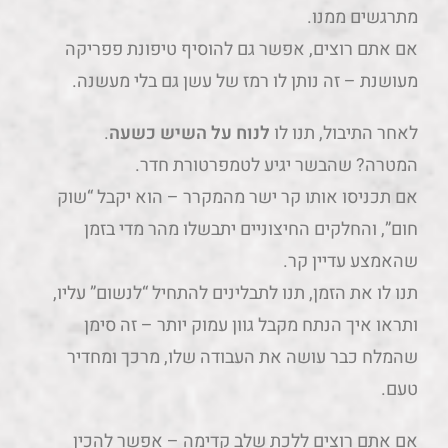
מתרגשים ממנו.
אם אתם רוצים, אפשר גם להוסיף טיפונת פפריקה
מעושנת – זה נותן לו רמז של עשן גם בלי מעשנה.
לאחר התיבול, תנו לו
לנוח על השיש כשעה
.
המטרה? שהבשר יגיע לטמפרטורת חדר.
אם תכניסו אותו קר ישר מהמקרר – הוא יקבל “שוק
חום”, והחלקים החיצוניים יתבשלו מהר מדי בזמן
שהאמצע עדיין קר.
תנו לו את הזמן, תנו לתבלינים להתחיל “לנשום” עליו,
ותראו איך הנתח מקבל גוון עמוק יותר – זה סימן
שהמלח כבר עושה את העבודה שלו, מרכך ומחדיר
טעם.
אם אתם רוצים ללכת שלב קדימה – אפשר להכין