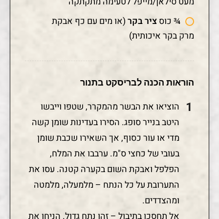
מעט סילאן/מייפל לטעימה מתקתקה
¾ כוס
ציר בקר
(או מים עם כף אבקת
מרק בקר איכותית)
הוראות הכנה לבריסקט בתנור
הוציאו את הבשר מהמקרר, שטפו וייבשו
היטב בנייר סופג. הסירו בעדינות שומן קשה
מדי או עור כסוף, אך השאירו שכבת שומן
בעובי של כחצי ס"מ. ערבבו את המלח,
הפלפל ואבקת השום בקערה קטנה. עסו את
התערובת על כל הנתח – מלמעלה, מלמטה
ומהצדדים.
אל תחסכו בתיבול – זהו נתח גדול. הניחו את