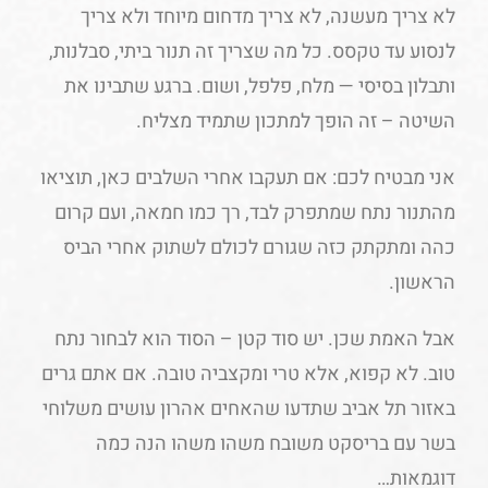
לא צריך מעשנה, לא צריך מדחום מיוחד ולא צריך
לנסוע עד טקסס. כל מה שצריך זה תנור ביתי, סבלנות,
ותבלון בסיסי — מלח, פלפל, ושום. ברגע שתבינו את
השיטה – זה הופך למתכון שתמיד מצליח.
אני מבטיח לכם: אם תעקבו אחרי השלבים כאן, תוציאו
מהתנור נתח שמתפרק לבד, רך כמו חמאה, ועם קרום
כהה ומתקתק כזה שגורם לכולם לשתוק אחרי הביס
הראשון.
אבל האמת שכן. יש סוד קטן – הסוד הוא לבחור נתח
טוב. לא קפוא, אלא טרי ומקצביה טובה. אם אתם גרים
באזור תל אביב שתדעו שהאחים אהרון עושים משלוחי
בשר עם בריסקט משובח משהו משהו הנה כמה
דוגמאות…