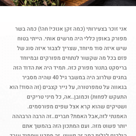
אני זוכר בצעירותי (כמה זקן אנוכי! חה!) כמה בשר
מפורק באופן כללי היה מרשים אותי. הייתי בטוח
שיש איזה סוד מיוחד, שצריך לצבור איזה סוג של
פזם בכל מה שקשור לנתחים מפורקים ובמיוחד
בריסקט בתנור מפורק כזה. תמיד היה את הדוד הזה
בחגים שלרוב היה במשבר גיל 40 שהיה מסביר
בגאווה על טמפרטורה, על נייר קצבים (זה הסוד! הוא
התעקש לפחות) וכמובן..אה, כל מיני טריקים
ושטיקים שהוא קרא אצל שפים מפורסמים.
האמנתי לזה,אבל האמת? חברים..זה הרבה הרבההה
יותר פשוט מזה. ועם המתכון הזה בהמשך אתם
הולכים לגלות כמה זה פשוט. זה מתכון שתמיד עובד