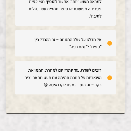
למראה מעושן יותר: אפשר להוסיף חצי כפית
פפריקה מעושנת או טיפה תמצית עשן נוזלית
לתיבול.
אל תדלגו על שלב המנוחה – זה ההבדל בין
“טעים” ל“נמס בפה”.
רוצים לשדרג עוד יותר? יום למחרת, חממו את
השאריות על מחבת חמימה עם מעט חמאה וציר
בקר – זה הופך כמעט לקרנאיטה 😋