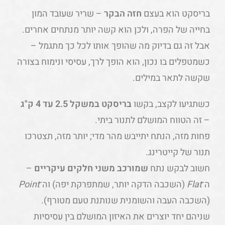
בריסקט הוא בעצם
חזה הבקר
– שריר שעובד המון
בחייה של הפרה, ולכן הוא קשה יותר מנתחים אחרים.
אבל זה גם בדיוק מה שהופך אותו לכל כך מתגמל –
כשמטפלים בו נכון, הוא הופך לרך, עסיסי ונימוח בצורה
שקשה לתאר במילים.
כשתגיעו לקצב, בקשו
בריסקט במשקל 2.5 עד 4 ק"ג
– זה הטווח המושלם לתנור ביתי.
פחות מזה, הנתח יתייבש מהר מדי; יותר מזה, תצטרכו
תנור של קייטרינג.
חשוב לבקש נתח
שמורכב משני חלקים עיקריים
–
ה־
Flat
(השכבה הדקה יותר, שמתפרקת יפה) וה־
Point
(השכבה העבה והשומנית שנותנת טעם מטורף).
שניהם יחד יוצרים את האיזון המושלם בין עסיסיות