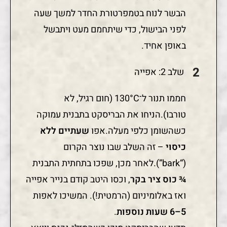
הבשר לנוח בטמפרטורת החדר למשך שעה
לפני הבישול, כדי שיתחמם מעט ויתבשל
באופן אחיד.
שלב 2: אפייה
חממו תנור ל־130°C (חום רגיל, לא
טורבו).הניחו את הבריסקט בתבנית עמוקה
כשהשומן כלפי מעלה.אפו
שעתיים ללא
כיסוי
– זה השלב שבו נוצר הקרום
(“bark”).לאחר מכן, שפכו בתחתית התבנית
¾ כוס ציר בקר
, וכסו היטב קודם בנייר אפייה
ואז באלומיניום (הרמטית!). המשיכו לאפות
5–6 שעות נוספות
.