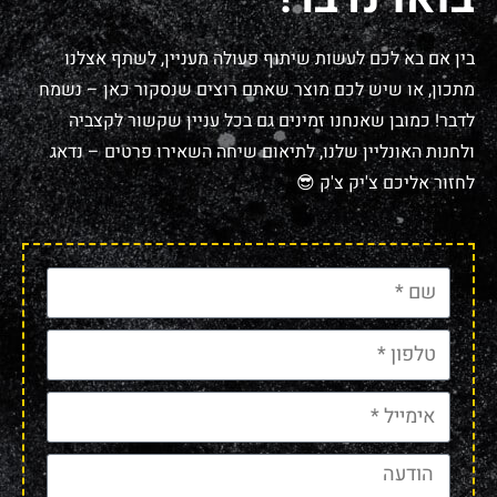
בין אם בא לכם לעשות שיתוף פעולה מעניין, לשתף אצלנו
מתכון, או שיש לכם מוצר שאתם רוצים שנסקור כאן – נשמח
לדבר! כמובן שאנחנו זמינים גם בכל עניין שקשור לקצביה
ולחנות האונליין שלנו, לתיאום שיחה השאירו פרטים – נדאג
לחזור אליכם צ'יק צ'ק 😎