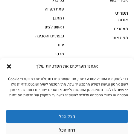
אביזרי בשר
בני ברק
פתח תקווה
תפריט
רמת גן
אודות
ראשון לציון
מאמרים
גבעתיים והסביבה
מפת אתר
יהוד
מרכז
אנחנו מעריכים את הפרטיות שלך
הקצביה
כדי לספק את החוויה הטובה ביותר, אנו משתמשים בטכנולוגיות כמו קובצי Cookie
אווז
בשר בקר משובח
לשם אחסון וגישה למידע מהמכשיר שלך. מתן הסכמה לשימוש בטכנולוגיות אלו
בשר בקר עגלה משובח
בשר למעשנת
יאפשר לנו לעבד נתונים כגון התנהגות גלישה או מזהים ייחודיים באתר זה. אי מתן
הסכמה או ביטול ההסכמה עלולים להשפיע לרעה על תפקודן של תכונות מסוימות.
הודו
חלקים אחוריים
טחונים – בשר טחון
טלה/כבש
מיוחדי מסורת
מיוחדי מסורת1
קבל הכל
נתחי פנים
עוף
דחה הכל
עוף טבעי
על האש