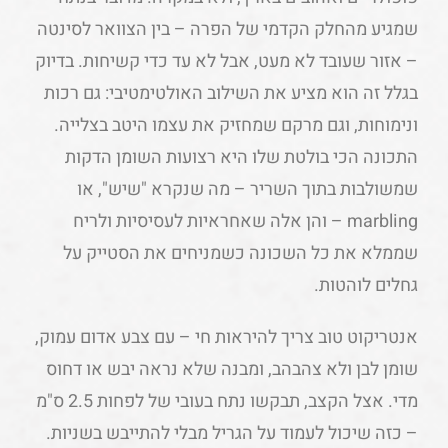
שמגיע מהחלק הקדמי של הפרה – בין הצוואר לסינטה
– אזור שעובד לא מעט, אבל לא עד כדי קשיחות. בדיוק
בגלל זה הוא מציע את השילוב האולטימטיבי: גם רכות
ונימוחות, וגם מרקם שמחזיק את עצמו היטב בצלייה.
התכונה הכי בולטת שלו היא רצועות השומן הדקות
שמשולבות בתוך השריר – מה שנקרא "שיש", או
marbling – והן אלה שאחראיות לעסיסיות ולריח
שממלא את כל השכונה כשמניחים את הסטייק על
גחלים לוהטות.
אנטריקוט טוב צריך להיראות חי – עם צבע אדום עמוק,
שומן לבן ולא צהבהב, ומבנה שלא נראה יבש או דחוס
מדי. אצל הקצב, תבקשו נתח בעובי של לפחות 2.5 ס"מ
– כזה שיכול לעמוד על הגריל מבלי להתייבש בשניות.