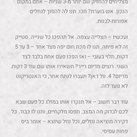
מצליחים להחזיק שם יותר מ-3 שניות – אתם במקום
הנכון. אש בוערת? חכו. תנו לה להפוך לגחלים
אפורות-לבנות.
ועכשיו – הצלייה עצמה. אל תהפכו כל שנייה. סטייק
זה לא פיתה. תנו לו מכת חום יפה מצד אחד – 3 עד 5
דקות, תלוי בעובי – ואז הפכו פעם אחת בלבד לצד
השני. רוצים מדיום רייר? תשאירו אותו שם עוד 3 דקות.
מדיום? 4. וול דאן? תעברו לנתח אחר, כי האנטריקוט
לא נועד לזה.
עוד דבר חשוב – אל תנקדו אותו במזלג כל פעם שבא
לכם לבדוק מה המצב. תפסו מלקחיים, ותנו לו כבוד. כל
דקירה מוציאה נוזלים, וכל נוזל שיוצא – אומר ביס
פחות עסיסי.