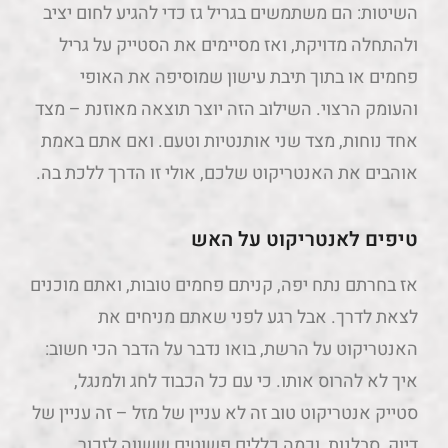
השיטות: הם משתמשים בגריל גז כדי להגיע לחום יציב
ולהתחלה מדויקת, ואז מסיימים את הסטייק על גריל
פחמים או בתוך תיבת עישון שמוסיפה את האופי
והעומק הרצוי. השילוב הזה יוצר תוצאה מאוזנת – מצד
אחד נוחות, מצד שני אותנטיות וטעם. ואם אתם באמת
אוהבים את האנטריקוט שלכם, אולי זו הדרך ללכת בה.
טיפים לאנטריקוט על האש
אז בחרתם נתח יפה, קניתם פחמים טובות, ואתם מוכנים
לצאת לדרך. אבל רגע לפני שאתם מניחים את
האנטריקוט על הרשת, בואו נדבר על הדבר הכי חשוב:
איך לא להרוס אותו. כי עם כל הכבוד לחג ולמנגל,
סטייק אנטריקוט טוב זה לא עניין של מזל – זה עניין של
דיוק, סבלנות, וכמה כללים פשוטים ששווה לזכור.