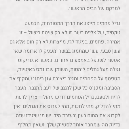
למרקם של הביס הראשון.
גריל פחמים מייצג את הדרך המסורתית, הכמעט
טקסית, של צליית בשר. זו לא רק שיטת בישול – זו
אמירה. פחמים, בניגוד לגז, מייצרות לא רק חום אלא גם
עשן טבעי, עשן שמתמזג בבשר ומעניק לו ארומה שאי
אפשר לשכפל באמצעים אחרים. כאשר אנטריקוט
נצלה מעל גחלים לוהטות, השומן שבו נמס באיטיות,
מטפטף על הפחמים ומגיב ביצירת ענן ריחני שמקיף את
הסביבה ומכניס כל שכן למצב של רעב מתגבר. מעבר
לריח ולטעם, גריל הפחמים דורש ניהול – צריך לדעת
מתי להדליק, מתי לחכות, מתי לפרוס את הגחלים ואיך
לקרוא את החום בעין ובעזרת היד. יש מי שיגידו שזה
בדיוק מה שמחבר אותך לסטייק שלך, ושאין תחליף