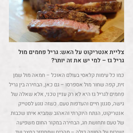
צליית אנטריקוט על האש: גריל פחמים מול
גריל גז – למי יש את זה יותר?
כמו כל עימות קלאסי בעולם האוכל – חמאה מול שמן
זית, קפה שחור מול אספרסו – גם כאן, הבחירה בין גריל
פחמים לגריל גז היא לא רק עניין טכני, אלא שאלה של
גישה, סגנון חיים והעדפות טעם. כשזה נוגע לסטייק
אנטריקוט, הנתח היוקרתי והאהוב שמביא איתו שכבות
של טעם ותחושת חג, הבחירה במקור החום משפיעה
ישירות על החוויה כולה – מהריח שמתפזר בחצר ועד