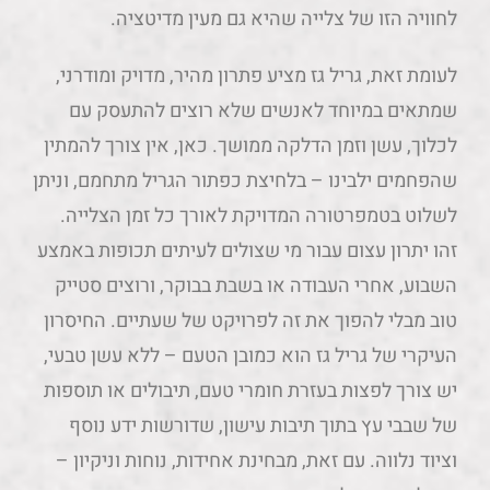
לחוויה הזו של צלייה שהיא גם מעין מדיטציה.
לעומת זאת, גריל גז מציע פתרון מהיר, מדויק ומודרני,
שמתאים במיוחד לאנשים שלא רוצים להתעסק עם
לכלוך, עשן וזמן הדלקה ממושך. כאן, אין צורך להמתין
שהפחמים ילבינו – בלחיצת כפתור הגריל מתחמם, וניתן
לשלוט בטמפרטורה המדויקת לאורך כל זמן הצלייה.
זהו יתרון עצום עבור מי שצולים לעיתים תכופות באמצע
השבוע, אחרי העבודה או בשבת בבוקר, ורוצים סטייק
טוב מבלי להפוך את זה לפרויקט של שעתיים. החיסרון
העיקרי של גריל גז הוא כמובן הטעם – ללא עשן טבעי,
יש צורך לפצות בעזרת חומרי טעם, תיבולים או תוספות
של שבבי עץ בתוך תיבות עישון, שדורשות ידע נוסף
וציוד נלווה. עם זאת, מבחינת אחידות, נוחות וניקיון –