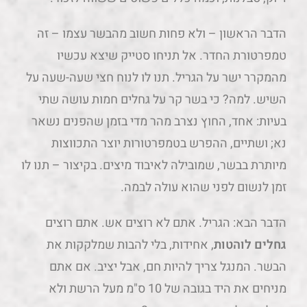
הדבר הראשון – ולא פחות חשוב מהבשר עצמו – זה
טמפרטורת החדר. אל תניחו סטייק שיצא עכשיו
מהמקרר ישר על הגריל. תנו לו לנוח חצי שעה-שעה על
השיש. למה? כי בשר קר על גחלים חמות עושה שתי
בעיות: אחד, החוץ נצרב מהר מדי בזמן שהפנים נשאר
נא; ושתיים, ההפרש בטמפרטורות יוצר התכווצות
מיותרת בבשר, שמובילה לאיבוד מיצים. בקיצור – תנו לו
זמן לנשום לפני שהוא עולה לבמה.
הדבר הבא: הגריל. אתם לא רוצים אש. אתם רוצים
גחלים לוהטות
, אחידות, בלי להבות שמלקקות את
הבשר. המנגל צריך להיות חם, אבל יציב. אם אתם
מניחים את היד בגובה של 10 ס"מ מעל הרשת ולא