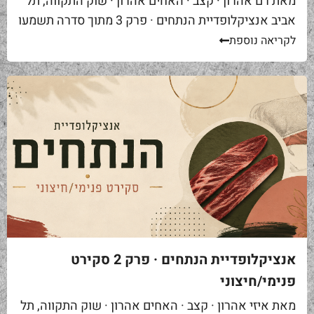
מאת רם אהרון · קצב · האחים אהרון · שוק התקווה, תל
אביב אנציקלופדיית הנתחים · פרק 3 מתוך סדרה תשמעו
סיפור. אתם באים לאחת ממסעדות הבשר הטובות...
לקריאה נוספת
אנציקלופדיית הנתחים · פרק 2 סקירט
פנימי/חיצוני
מאת איזי אהרון · קצב · האחים אהרון · שוק התקווה, תל