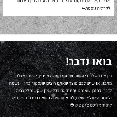
אביב קילו אנטרקוט אצלנו בקצביה עולה בין ₪180
ל-₪220. מחיר יפה – וגם מוצדק, כי זה...
לקריאה נוספת
בואו נדבר!
בין אם בא לכם לעשות שיתוף פעולה מעניין, לשתף אצלנו
מתכון, או שיש לכם מוצר שאתם רוצים שנסקור כאן – נשמח
לדבר! כמובן שאנחנו זמינים גם בכל עניין שקשור לקצביה
ולחנות האונליין שלנו, לתיאום שיחה השאירו פרטים – נדאג
לחזור אליכם צ'יק צ'ק 😎