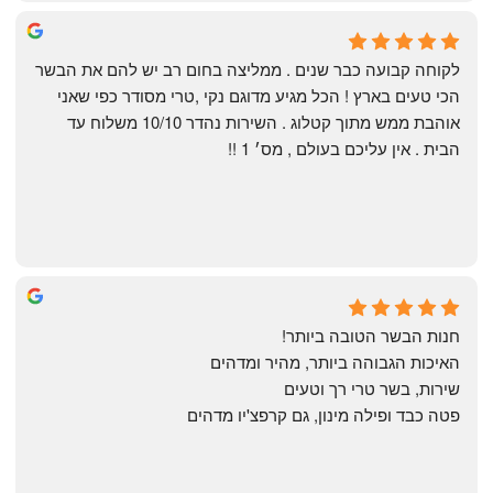
Shahaf Bendarker
6 months ago
לקוחה קבועה כבר שנים . ממליצה בחום רב יש להם את הבשר 
הכי טעים בארץ ! הכל מגיע מדוגם נקי ,טרי מסודר כפי שאני 
אוהבת ממש מתוך קטלוג . השירות נהדר 10/10 משלוח עד 
הבית . אין עליכם בעולם , מס׳ 1 !!
Annael Annael
8 months ago
חנות הבשר הטובה ביותר!
האיכות הגבוהה ביותר, מהיר ומדהים
שירות, בשר טרי רך וטעים
פטה כבד ופילה מינון, גם קרפצ'יו מדהים