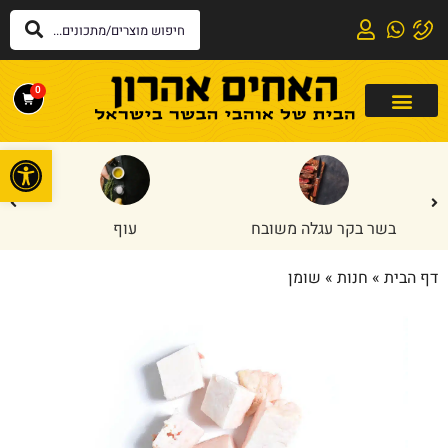
0
פתח
בשר בקר עגלה משובח
עוף
דף הבית
»
חנות
»
שומן