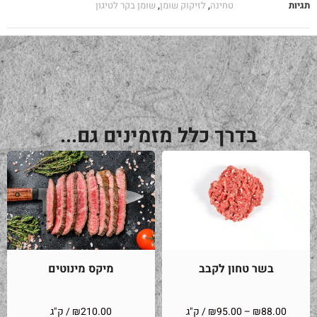
תגיות
טחינה
,
לזיקוק שומן
,
שומן בקר לטיגון
בדרך כלל מזמינים גם...
בשר טחון לקבב
מיקס מינוטים
88.00
₪
–
95.00
₪
/ ק"ג
210.00
₪
/ ק"ג