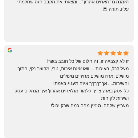
הזמנה מ״האחים אהרון״.. ומצאתי את הקבב הזה שחלמתי 
עליו. תודה 😍
Yonatan Menashe
6 months ago
זו לא קצבייה זו, זה חלום של כל חובב בשר!
מעל לכל, האיכות.... וואו איזה איכות, טרי, מקוצב נקי, חתוך 
מושלם, ארוז מושלם מחירים מעולים
והשירות.... אךךךךךך איזה תענוג באמת!
כל עסק בארץ צריך ללמוד מה'אחים אהרון' איך מנהלים עסק 
ושירות לקוחות
מעריץ שלהם, מזמין מהם כמה שרק יכול!