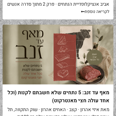
אביב אנציקלופדיית הנתחים · פרק 2 מתוך סדרה אנשים
באים אליי בקצביה ומבקשים "סקירט". שאלה ראשונה...
לקריאה נוספת
מאף עד זנב: 5 נתחים שלא חשבתם לקנות (וכל
אחד עולה חצי מאנטרקוט)
מאת איזי אהרון · קצב · האחים אהרון · שוק התקווה, תל