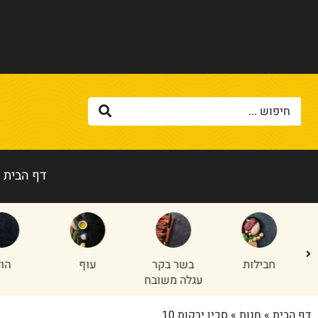
דף הבית
בשר בקר
עוף
הודו
טלה/
עגלה משובח
דף הבית
»
חנות
»
סכין ירקות 10