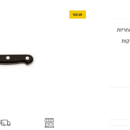
מבצע!
קות