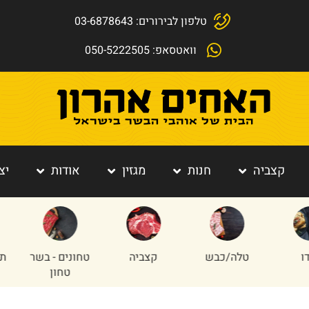
טלפון לבירורים: 03-6878643
וואטסאפ: 050-5222505
קצביה
חנות
מגזין
אודות
יצ
כבש
קצביה
טחונים - בשר
תוספות הבית
טחון