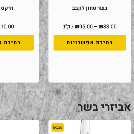
בשר טחון לקבב
מיקס מ
88.00
₪
–
95.00
₪
/ ק"ג
210.00
בחירת אפשרויות
בחירת א
אביזרי בשר
מבצע!