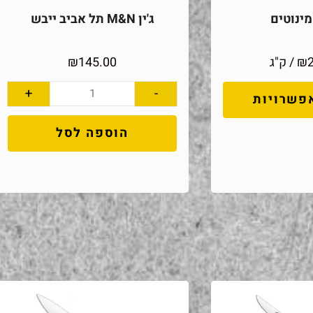
ינוטים
ג'ין M&N תל אביב ייבש
₪
/ ק"ג
145.00
₪
+
-
פשרויות
הוספה לסל