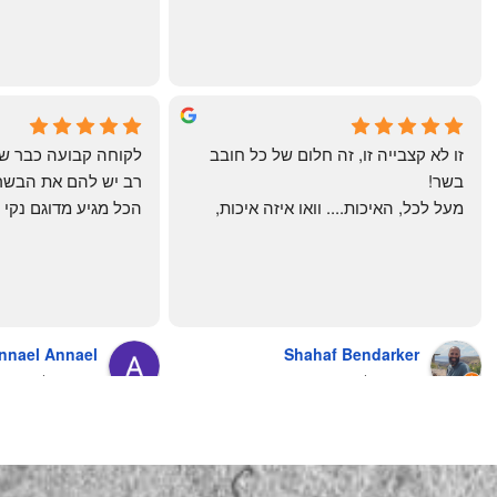
תודה רבה וכל הכבוד!
chal gottfried
May Azulay
4 months ago
a month ago
זו לא קצבייה זו, זה חלום של כל חובב 
בשר!
מעל לכל, האיכות.... וואו איזה איכות, 
טרי, מקוצב נקי, חתוך מושלם, ארוז 
מושלם מחירים מעולים
והשירות.... אךךךךךך איזה תענוג באמת!
בעולם , מס׳ 1 !!
כל עסק בארץ צריך ללמוד מה'אחים 
אהרון' איך מנהלים עסק ושירות לקוחות
nnael Annael
Shahaf Bendarker
מעריץ שלהם, מזמין מהם כמה שרק 
8 months ago
6 months ago
יכול!