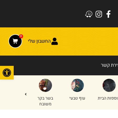
0
החשבון שלי
ירת קשר
פתח
עוף טבעי
בשר בקר
חלקים
טחון עוף
משובח
אחוריים
והודו