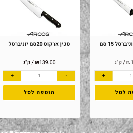
ברסל 15 סמ
סכין ארקוס 20סמ יוניברסל
₪
/ ק"ג
139.00
₪
/ ק"ג
+
-
+
ה לסל
הוספה לסל