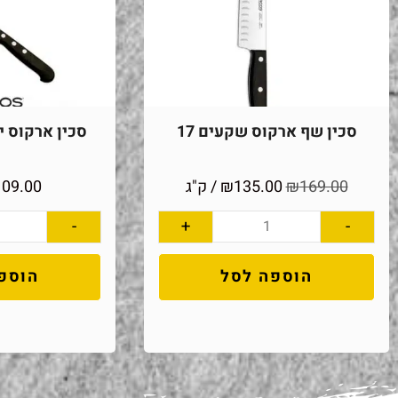
סכין שף ארקוס שקעים 17
סכין ארקוס יוני
169.00
₪
135.00
₪
/ ק"ג
109.00
-
+
-
הוספה לסל
הוספ