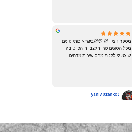
מצאתי. לפני מספר ימים ביצעתי הזמנה 
מ״האחים אהרון״.. ומצאתי את הקבב 
הזה שחלמתי עליו. תודה 😍
Yonatan Menashe
6 months ago
מספר 1 ציון 💯 💯💯בשר איכותי טעים 
מכל הסוגים טרי הקצבייה הכי טובה 
שיצא לי לקנות מהם שירות מדהים 
ומחירים טובים
יש גם עוף טבעי שזה בכלל פגז בקיצור 
מדהים אין עליכם
yaniv azankot
a year ago