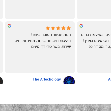
🌹
mi
שי
4 months ago
לקוחה קבועה כבר שנים . ממליצה בחום 
חנות הבשר הטובה ביותר!
רב יש להם את הבשר הכי טעים בארץ ! 
האיכות הגבוהה ביותר, מהיר ומדהים
הכל מגיע מדוגם נקי ,טרי מסודר כפי 
שירות, בשר טרי רך וטעים
שאני אוהבת ממש מתוך קטלוג . השירות 
פטה כבד ופילה מינון, גם קרפצ'יו מדהים
נהדר 10/10 משלוח עד הבית . אין עליכם 
The Artechology
A
a year ago