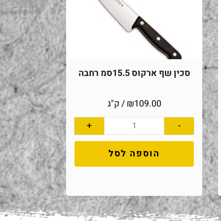
סכין שף ארקוס 15.5סמ רחבה
109.00
₪
/ ק"ג
+
-
הוספה לסל