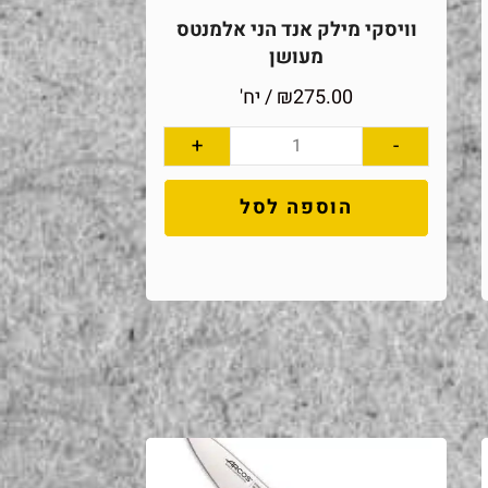
וויסקי מילק אנד הני אלמנטס
מעושן
275.00
₪
/ יח'
+
-
הוספה לסל