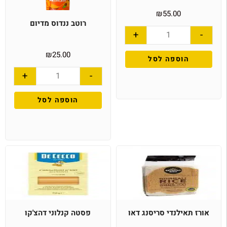
₪
55.00
רוטב ננדוס מדיום
+
-
₪
25.00
הוספה לסל
+
-
הוספה לסל
אורז תאילנדי סריסנג דאו
פסטה קנלוני דהצ'קו