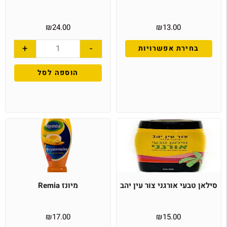
₪
24.00
₪
13.00
+
-
בחירת אפשרויות
הוספה לסל
סילאן טבעי אורגני צור עין יהב
מיונז Remia
₪
17.00
₪
15.00