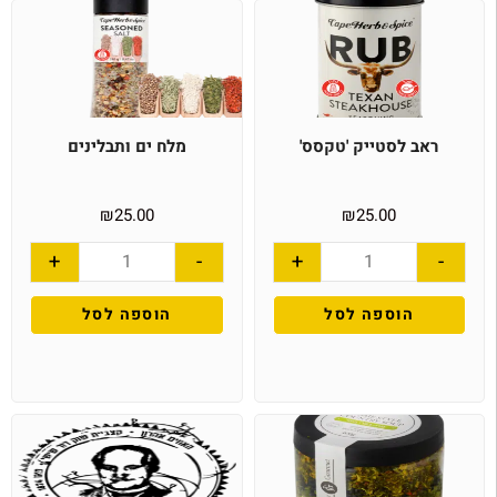
ראב לסטייק 'טקסס'
מלח ים ותבלינים
₪
25.00
₪
25.00
+
-
+
-
הוספה לסל
הוספה לסל