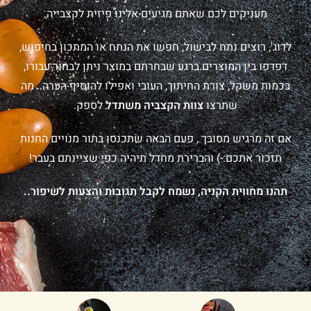
מעניקים לכם שאתם מגיעים אלינו פיזית לקצבייה.
לדוג', רוצים נתח לבישול, חפשו את הנתח או המתכון בחיפוש,
דפדפו בין המוצרים.ברגע שבחרתם במוצר ניתן לבחור עבורו,
בכמות משקל, צורת החיתוך, העובי ואפילו להוסיף הערה.. מה
שתרצו
צוות הקצביה משתדל
לספק.
אם זה מרגיש מסובך , פעם הבאה שתכנסו בתור מנויים החנות
תזכור אתכם:-) והברירת מחדל תיהיה כפי שציינתם בעבר!
תהנו מחווית הקניה, נשמח לקבל תגובות והצעות לשיפור..