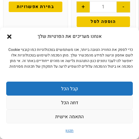
+
-
בחירת אפשרויות
הוספה לסל
אנחנו מעריכים את הפרטיות שלך
כדי לספק את החוויה הטובה ביותר, אנו משתמשים בטכנולוגיות כמו קובצי Cookie
לשם אחסון וגישה למידע מהמכשיר שלך. מתן הסכמה לשימוש בטכנולוגיות אלו
יאפשר לנו לעבד נתונים כגון התנהגות גלישה או מזהים ייחודיים באתר זה. אי מתן
הסכמה או ביטול ההסכמה עלולים להשפיע לרעה על תפקודן של תכונות מסוימות.
קבל הכל
מוטי שפורפרת תרכיז עגבניות
רמיה REMIA קטשופ
דחה הכל
₪
17.00
₪
25.00
–
₪
9.00
התאמה אישית
+
-
בחירת אפשרויות
תקנון
הוספה לסל