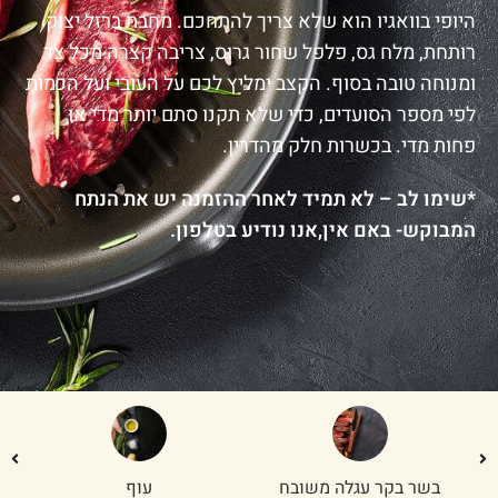
היופי בוואגיו הוא שלא צריך להתחכם. מחבת ברזל יצוק
רותחת, מלח גס, פלפל שחור גרוס, צריבה קצרה מכל צד
ומנוחה טובה בסוף. הקצב ימליץ לכם על העובי ועל הכמות
לפי מספר הסועדים, כדי שלא תקנו סתם יותר מדי או
פחות מדי. בכשרות חלק מהדרין.
*שימו לב – לא תמיד לאחר ההזמנה יש את הנתח
המבוקש- באם אין,אנו נודיע בטלפון.
בשר בקר עגלה משובח
עוף