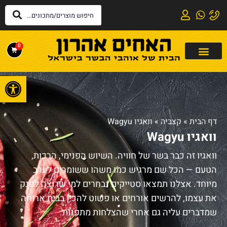
0
פתח
דף הבית
»
קצביה
»
וואגיו Wagyu
וואגיו Wagyu
וואגיו זה כבר בשר של חוויה. השיוש הפנימי, הרכות,
הטעם — הכל שם מרגיש כמו משהו ששומרים לערב
מיוחד. אצלנו תמצאו סטייקים נבחרים למי שרוצה לפנק
את עצמו, להרשים אורחים או פשוט להכין בבית ארוחה
שמדברים עליה גם אחרי שהצלחות מתפנות.