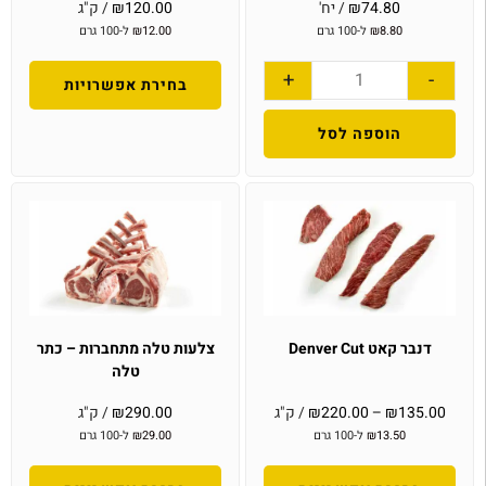
74.80
₪
/ יח'
120.00
₪
/ ק"ג
8.80
₪
ל-100 גרם
12.00
₪
ל-100 גרם
+
-
בחירת אפשרויות
הוספה לסל
דנבר קאט Denver Cut
צלעות טלה מתחברות – כתר
טלה
135.00
₪
–
220.00
₪
/ ק"ג
290.00
₪
/ ק"ג
13.50
₪
ל-100 גרם
29.00
₪
ל-100 גרם