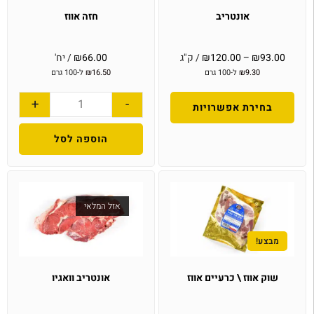
אונטריב
חזה אווז
93.00
₪
–
120.00
₪
/ ק"ג
66.00
₪
/ יח'
9.30
₪
ל-100 גרם
16.50
₪
ל-100 גרם
+
-
בחירת אפשרויות
הוספה לסל
אזל המלאי
מבצע!
שוק אווז \ כרעיים אווז
אונטריב וואגיו