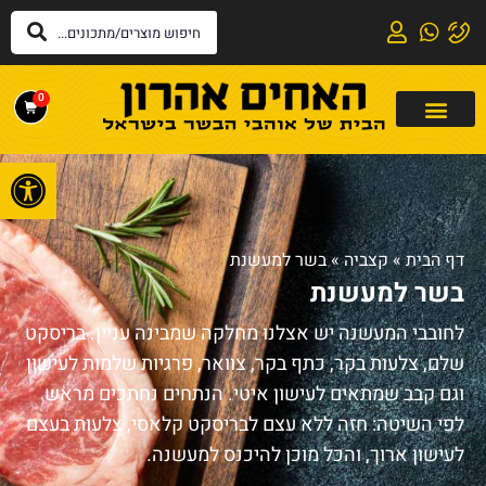
0
פתח
דף הבית
»
קצביה
»
בשר למעשנת
בשר למעשנת
לחובבי המעשנה יש אצלנו מחלקה שמבינה עניין. בריסקט
שלם, צלעות בקר, כתף בקר, צוואר, פרגיות שלמות לעישון
וגם קבב שמתאים לעישון איטי. הנתחים נחתכים מראש
לפי השיטה: חזה ללא עצם לבריסקט קלאסי, צלעות בעצם
לעישון ארוך, והכל מוכן להיכנס למעשנה.