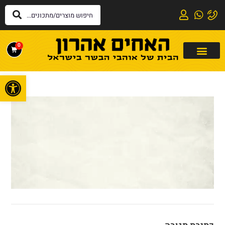
0
פתח