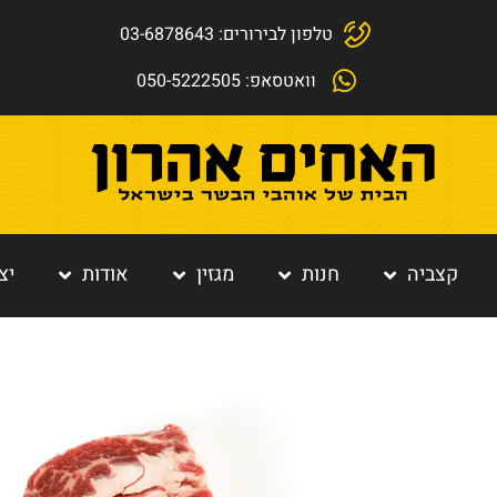
טלפון לבירורים: 03-6878643
וואטסאפ: 050-5222505
קצביה
חנות
מגזין
אודות
יצ