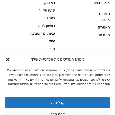
אביזרי בשר
בני ברק
פתח תקווה
תפריט
רמת גן
אודות
ראשון לציון
מאמרים
גבעתיים והסביבה
מפת אתר
יהוד
מרכז
אנחנו מעריכים את הפרטיות שלך
הקצביה
כדי לספק את החוויה הטובה ביותר, אנו משתמשים בטכנולוגיות כמו קובצי Cookie
אווז
בשר בקר משובח
לשם אחסון וגישה למידע מהמכשיר שלך. מתן הסכמה לשימוש בטכנולוגיות אלו
בשר בקר עגלה משובח
בשר למעשנת
יאפשר לנו לעבד נתונים כגון התנהגות גלישה או מזהים ייחודיים באתר זה. אי מתן
הסכמה או ביטול ההסכמה עלולים להשפיע לרעה על תפקודן של תכונות מסוימות.
הודו
חלקים אחוריים
טחונים – בשר טחון
טלה/כבש
מיוחדי מסורת
מיוחדי מסורת1
קבל הכל
נתחי פנים
עוף
דחה הכל