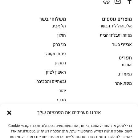
מוצרים נוספים
משלוחי בשר
אלכוהול ליד הבשר
תל אביב
מזווה ותבליני הבית
חולון
אביזרי בשר
בני ברק
פתח תקווה
תפריט
רמת גן
אודות
ראשון לציון
מאמרים
גבעתיים והסביבה
מפת אתר
יהוד
מרכז
אנחנו מעריכים את הפרטיות שלך
הקצביה
כדי לספק את החוויה הטובה ביותר, אנו משתמשים בטכנולוגיות כמו קובצי Cookie
אווז
בשר בקר משובח
לשם אחסון וגישה למידע מהמכשיר שלך. מתן הסכמה לשימוש בטכנולוגיות אלו
בשר בקר עגלה משובח
בשר למעשנת
יאפשר לנו לעבד נתונים כגון התנהגות גלישה או מזהים ייחודיים באתר זה. אי מתן