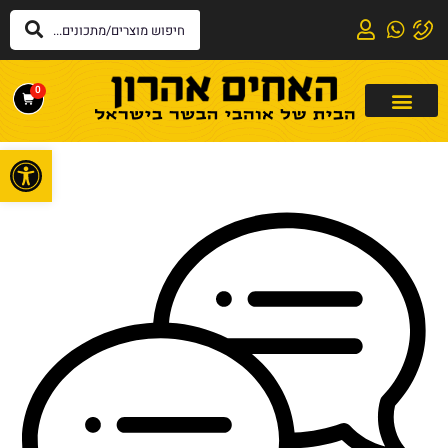
0
פתח