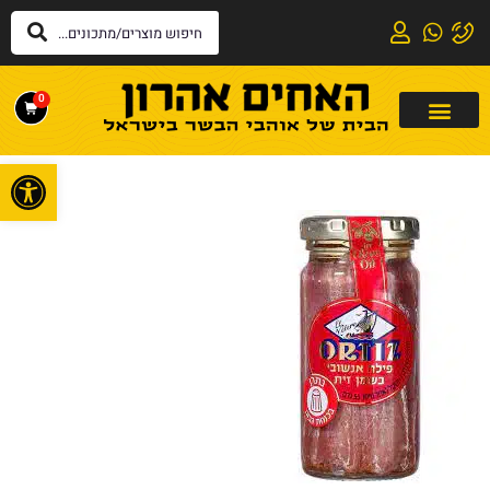
0
פתח