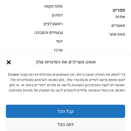
פתח תקווה
תפריט
רמת גן
אודות
ראשון לציון
מאמרים
גבעתיים והסביבה
מפת אתר
יהוד
מרכז
אנחנו מעריכים את הפרטיות שלך
הקצביה
כדי לספק את החוויה הטובה ביותר, אנו משתמשים בטכנולוגיות כמו קובצי Cookie
אווז
בשר בקר משובח
לשם אחסון וגישה למידע מהמכשיר שלך. מתן הסכמה לשימוש בטכנולוגיות אלו
בשר בקר עגלה משובח
בשר למעשנת
יאפשר לנו לעבד נתונים כגון התנהגות גלישה או מזהים ייחודיים באתר זה. אי מתן
הסכמה או ביטול ההסכמה עלולים להשפיע לרעה על תפקודן של תכונות מסוימות.
הודו
חלקים אחוריים
טחונים – בשר טחון
טלה/כבש
מיוחדי מסורת
מיוחדי מסורת1
קבל הכל
נתחי פנים
עוף
דחה הכל
עוף טבעי
על האש