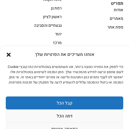
תפריט
רמת גן
אודות
ראשון לציון
מאמרים
גבעתיים והסביבה
מפת אתר
יהוד
מרכז
אנחנו מעריכים את הפרטיות שלך
הקצביה
כדי לספק את החוויה הטובה ביותר, אנו משתמשים בטכנולוגיות כמו קובצי Cookie
אווז
בשר בקר משובח
לשם אחסון וגישה למידע מהמכשיר שלך. מתן הסכמה לשימוש בטכנולוגיות אלו
בשר בקר עגלה משובח
בשר למעשנת
יאפשר לנו לעבד נתונים כגון התנהגות גלישה או מזהים ייחודיים באתר זה. אי מתן
הסכמה או ביטול ההסכמה עלולים להשפיע לרעה על תפקודן של תכונות מסוימות.
הודו
חלקים אחוריים
טחונים – בשר טחון
טלה/כבש
מיוחדי מסורת
מיוחדי מסורת1
קבל הכל
נתחי פנים
עוף
דחה הכל
עוף טבעי
על האש
התאמה אישית