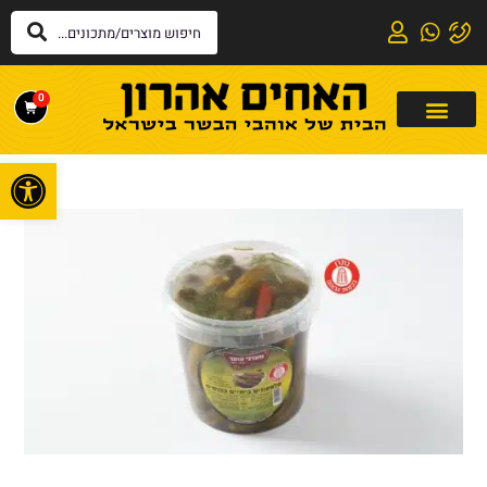
0
פתח