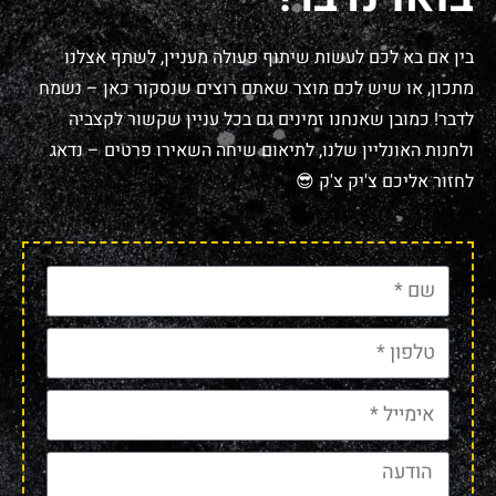
בין אם בא לכם לעשות שיתוף פעולה מעניין, לשתף אצלנו
מתכון, או שיש לכם מוצר שאתם רוצים שנסקור כאן – נשמח
לדבר! כמובן שאנחנו זמינים גם בכל עניין שקשור לקצביה
ולחנות האונליין שלנו, לתיאום שיחה השאירו פרטים – נדאג
לחזור אליכם צ'יק צ'ק 😎