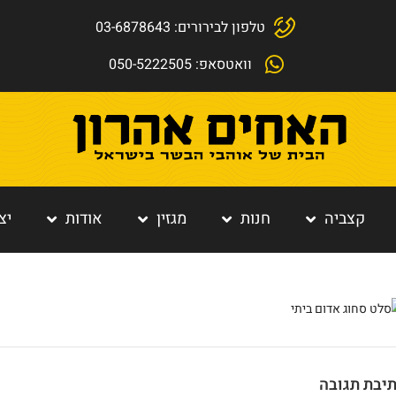
טלפון לבירורים: 03-6878643
וואטסאפ: 050-5222505
קצביה
חנות
מגזין
אודות
יצ
יבת תגובה