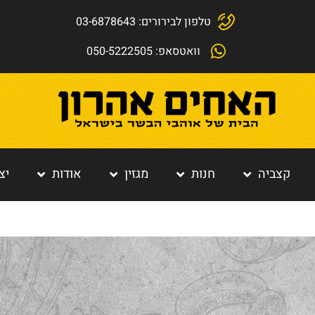
טלפון לבירורים: 03-6878643
וואטסאפ: 050-5222505
קצביה
חנות
מגזין
אודות
יצ