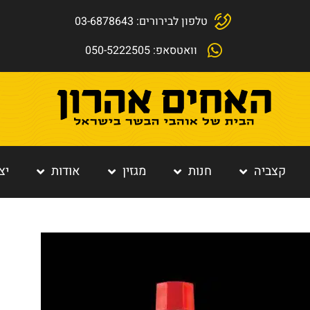
טלפון לבירורים: 03-6878643
וואטסאפ: 050-5222505
קצביה
חנות
מגזין
אודות
יצ