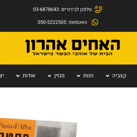
טלפון לבירורים: 03-6878643
וואטסאפ: 050-5222505
קצביה
חנות
מגזין
אודות
יצ