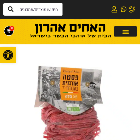
0
פתח