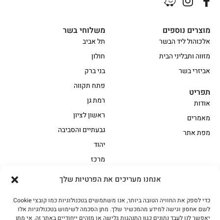
מוצרים נוספים
משלוחי בשר
אלכוהול ליד הבשר
תל אביב
מזווה ותבליני הבית
חולון
אביזרי בשר
בני ברק
פתח תקווה
תפריט
רמת גן
אודות
ראשון לציון
מאמרים
גבעתיים והסביבה
מפת אתר
יהוד
מרכז
אנחנו מעריכים את הפרטיות שלך
הקצביה
כדי לספק את החוויה הטובה ביותר, אנו משתמשים בטכנולוגיות כמו קובצי Cookie
אווז
בשר בקר משובח
לשם אחסון וגישה למידע מהמכשיר שלך. מתן הסכמה לשימוש בטכנולוגיות אלו
בשר בקר עגלה משובח
בשר למעשנת
יאפשר לנו לעבד נתונים כגון התנהגות גלישה או מזהים ייחודיים באתר זה. אי מתן