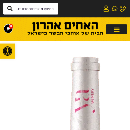
0
פתח