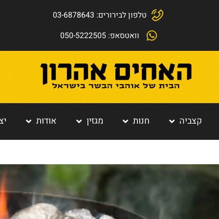
טלפון לבירורים: 03-6878643
וואטסאפ: 050-5222505
קצביה
חנות
מגזין
אודות
יצ