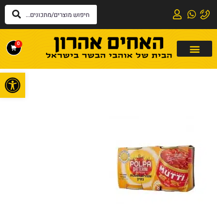
0
פתח