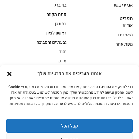
אביזרי בשר
בני ברק
פתח תקווה
תפריט
רמת גן
אודות
ראשון לציון
מאמרים
גבעתיים והסביבה
מפת אתר
יהוד
מרכז
אנחנו מעריכים את הפרטיות שלך
הקצביה
כדי לספק את החוויה הטובה ביותר, אנו משתמשים בטכנולוגיות כמו קובצי Cookie
אווז
בשר בקר משובח
לשם אחסון וגישה למידע מהמכשיר שלך. מתן הסכמה לשימוש בטכנולוגיות אלו
בשר בקר עגלה משובח
בשר למעשנת
יאפשר לנו לעבד נתונים כגון התנהגות גלישה או מזהים ייחודיים באתר זה. אי מתן
הסכמה או ביטול ההסכמה עלולים להשפיע לרעה על תפקודן של תכונות מסוימות.
הודו
חלקים אחוריים
טחונים – בשר טחון
טלה/כבש
מיוחדי מסורת
מיוחדי מסורת1
קבל הכל
נתחי פנים
עוף