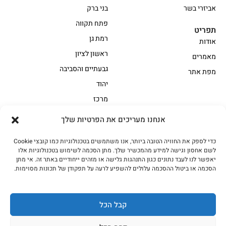
אביזרי בשר
בני ברק
פתח תקווה
תפריט
רמת גן
אודות
ראשון לציון
מאמרים
גבעתיים והסביבה
מפת אתר
יהוד
מרכז
אנחנו מעריכים את הפרטיות שלך
הקצביה
כדי לספק את החוויה הטובה ביותר, אנו משתמשים בטכנולוגיות כמו קובצי Cookie
אווז
בשר בקר משובח
לשם אחסון וגישה למידע מהמכשיר שלך. מתן הסכמה לשימוש בטכנולוגיות אלו
בשר בקר עגלה משובח
בשר למעשנת
יאפשר לנו לעבד נתונים כגון התנהגות גלישה או מזהים ייחודיים באתר זה. אי מתן
הסכמה או ביטול ההסכמה עלולים להשפיע לרעה על תפקודן של תכונות מסוימות.
הודו
חלקים אחוריים
טחונים – בשר טחון
טלה/כבש
מיוחדי מסורת
מיוחדי מסורת1
קבל הכל
נתחי פנים
עוף