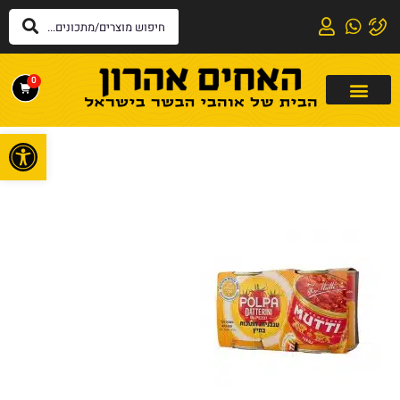
0
פתח