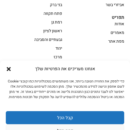
אביזרי בשר
בני ברק
פתח תקווה
תפריט
רמת גן
אודות
ראשון לציון
מאמרים
גבעתיים והסביבה
מפת אתר
יהוד
מרכז
אנחנו מעריכים את הפרטיות שלך
הקצביה
כדי לספק את החוויה הטובה ביותר, אנו משתמשים בטכנולוגיות כמו קובצי Cookie
אווז
בשר בקר משובח
לשם אחסון וגישה למידע מהמכשיר שלך. מתן הסכמה לשימוש בטכנולוגיות אלו
בשר בקר עגלה משובח
בשר למעשנת
יאפשר לנו לעבד נתונים כגון התנהגות גלישה או מזהים ייחודיים באתר זה. אי מתן
הסכמה או ביטול ההסכמה עלולים להשפיע לרעה על תפקודן של תכונות מסוימות.
הודו
חלקים אחוריים
טחונים – בשר טחון
טלה/כבש
מיוחדי מסורת
מיוחדי מסורת1
קבל הכל
נתחי פנים
עוף