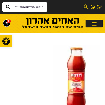
0
פתח