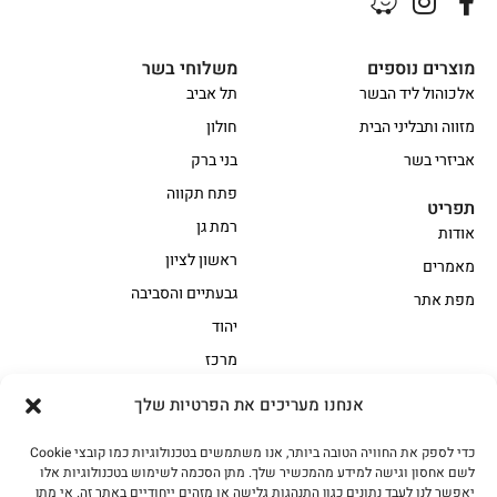
מוצרים נוספים
משלוחי בשר
אלכוהול ליד הבשר
תל אביב
מזווה ותבליני הבית
חולון
אביזרי בשר
בני ברק
פתח תקווה
תפריט
רמת גן
אודות
ראשון לציון
מאמרים
גבעתיים והסביבה
מפת אתר
יהוד
מרכז
אנחנו מעריכים את הפרטיות שלך
הקצביה
כדי לספק את החוויה הטובה ביותר, אנו משתמשים בטכנולוגיות כמו קובצי Cookie
אווז
בשר בקר משובח
לשם אחסון וגישה למידע מהמכשיר שלך. מתן הסכמה לשימוש בטכנולוגיות אלו
בשר בקר עגלה משובח
בשר למעשנת
יאפשר לנו לעבד נתונים כגון התנהגות גלישה או מזהים ייחודיים באתר זה. אי מתן