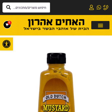
0
פתח