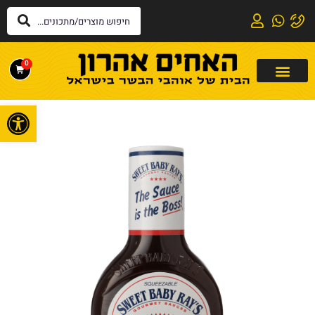
0
פתח