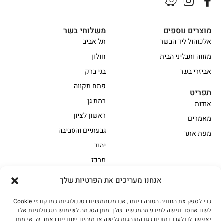
מוצרים נוספים
משלוחי בשר
אלכוהול ליד הבשר
תל אביב
מזווה ותבליני הבית
חולון
אביזרי בשר
בני ברק
פתח תקווה
תפריט
רמת גן
אודות
ראשון לציון
מאמרים
גבעתיים והסביבה
מפת אתר
יהוד
מרכז
אנחנו מעריכים את הפרטיות שלך
הקצביה
כדי לספק את החוויה הטובה ביותר, אנו משתמשים בטכנולוגיות כמו קובצי Cookie
אווז
בשר בקר משובח
לשם אחסון וגישה למידע מהמכשיר שלך. מתן הסכמה לשימוש בטכנולוגיות אלו
בשר בקר עגלה משובח
בשר למעשנת
יאפשר לנו לעבד נתונים כגון התנהגות גלישה או מזהים ייחודיים באתר זה. אי מתן