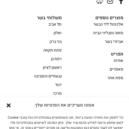
מוצרים נוספים
משלוחי בשר
אלכוהול ליד הבשר
תל אביב
מזווה ותבליני הבית
חולון
אביזרי בשר
בני ברק
פתח תקווה
תפריט
רמת גן
אודות
ראשון לציון
מאמרים
גבעתיים והסביבה
מפת אתר
יהוד
מרכז
אנחנו מעריכים את הפרטיות שלך
הקצביה
כדי לספק את החוויה הטובה ביותר, אנו משתמשים בטכנולוגיות כמו קובצי Cookie
אווז
בשר בקר משובח
לשם אחסון וגישה למידע מהמכשיר שלך. מתן הסכמה לשימוש בטכנולוגיות אלו
בשר בקר עגלה משובח
בשר למעשנת
יאפשר לנו לעבד נתונים כגון התנהגות גלישה או מזהים ייחודיים באתר זה. אי מתן