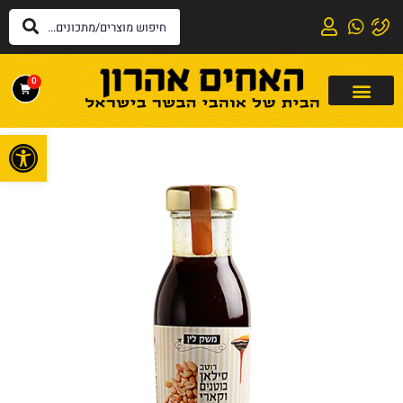
0
פתח