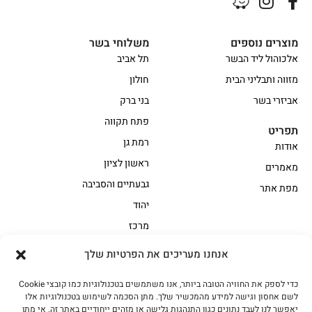
מוצרים נוספים
משלוחי בשר
אלכוהול ליד הבשר
תל אביב
מזווה ותבליני הבית
חולון
אביזרי בשר
בני ברק
פתח תקווה
תפריט
רמת גן
אודות
ראשון לציון
מאמרים
גבעתיים והסביבה
מפת אתר
יהוד
מרכז
אנחנו מעריכים את הפרטיות שלך
הקצביה
כדי לספק את החוויה הטובה ביותר, אנו משתמשים בטכנולוגיות כמו קובצי Cookie
אווז
בשר בקר משובח
לשם אחסון וגישה למידע מהמכשיר שלך. מתן הסכמה לשימוש בטכנולוגיות אלו
בשר בקר עגלה משובח
בשר למעשנת
יאפשר לנו לעבד נתונים כגון התנהגות גלישה או מזהים ייחודיים באתר זה. אי מתן