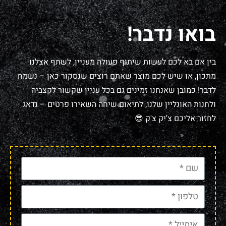
בואו נדבר!
בין אם בא לכם לעשות שיתוף פעולה מעניין, לשתף אצלנו
מתכון, או שיש לכם מוצר שאתם רוצים שנסקור כאן – נשמח
לדבר! כמובן שאנחנו זמינים גם בכל עניין שקשור לקצביה
ולחנות האונליין שלנו, לתיאום שיחה השאירו פרטים – נדאג
לחזור אליכם צ'יק צ'ק 😎