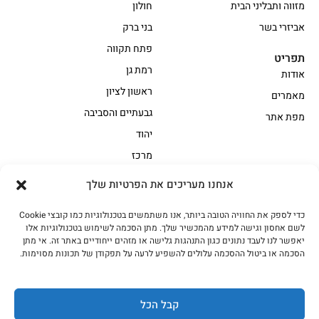
מזווה ותבליני הבית
חולון
אביזרי בשר
בני ברק
פתח תקווה
תפריט
רמת גן
אודות
ראשון לציון
מאמרים
גבעתיים והסביבה
מפת אתר
יהוד
מרכז
אנחנו מעריכים את הפרטיות שלך
הקצביה
כדי לספק את החוויה הטובה ביותר, אנו משתמשים בטכנולוגיות כמו קובצי Cookie
אווז
בשר בקר משובח
לשם אחסון וגישה למידע מהמכשיר שלך. מתן הסכמה לשימוש בטכנולוגיות אלו
בשר בקר עגלה משובח
בשר למעשנת
יאפשר לנו לעבד נתונים כגון התנהגות גלישה או מזהים ייחודיים באתר זה. אי מתן
הסכמה או ביטול ההסכמה עלולים להשפיע לרעה על תפקודן של תכונות מסוימות.
הודו
חלקים אחוריים
טחונים – בשר טחון
טלה/כבש
מיוחדי מסורת
מיוחדי מסורת1
קבל הכל