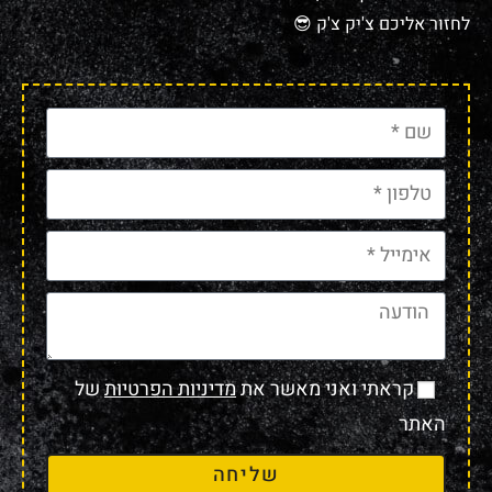
לחזור אליכם צ'יק צ'ק 😎
קראתי ואני מאשר את
מדיניות הפרטיות
של
האתר
שליחה