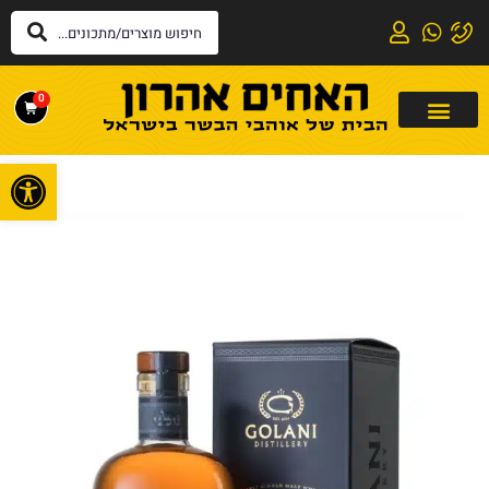
0
פתח