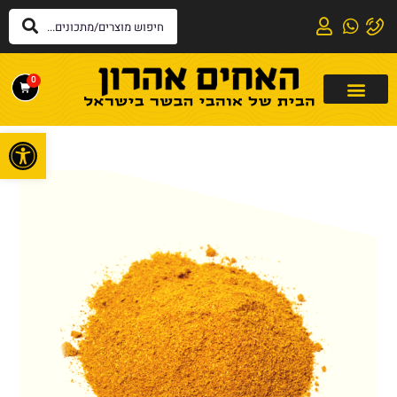
0
פתח