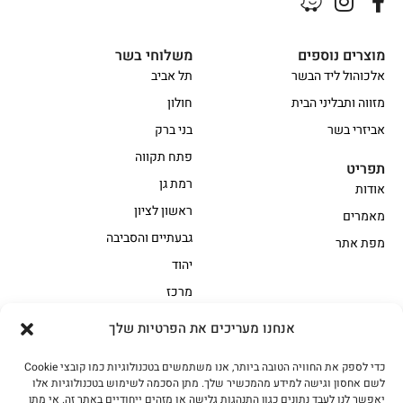
מוצרים נוספים
משלוחי בשר
אלכוהול ליד הבשר
תל אביב
מזווה ותבליני הבית
חולון
אביזרי בשר
בני ברק
פתח תקווה
תפריט
רמת גן
אודות
ראשון לציון
מאמרים
גבעתיים והסביבה
מפת אתר
יהוד
מרכז
אנחנו מעריכים את הפרטיות שלך
הקצביה
כדי לספק את החוויה הטובה ביותר, אנו משתמשים בטכנולוגיות כמו קובצי Cookie
אווז
בשר בקר משובח
לשם אחסון וגישה למידע מהמכשיר שלך. מתן הסכמה לשימוש בטכנולוגיות אלו
בשר בקר עגלה משובח
בשר למעשנת
יאפשר לנו לעבד נתונים כגון התנהגות גלישה או מזהים ייחודיים באתר זה. אי מתן