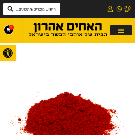
0
פתח