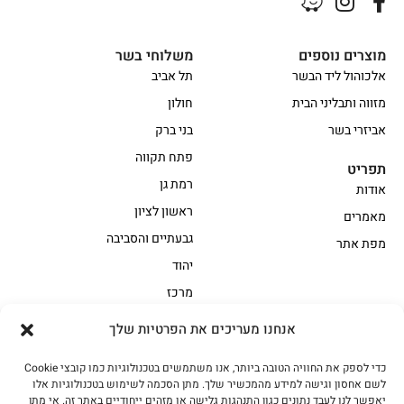
מוצרים נוספים
משלוחי בשר
אלכוהול ליד הבשר
תל אביב
מזווה ותבליני הבית
חולון
אביזרי בשר
בני ברק
פתח תקווה
תפריט
רמת גן
אודות
ראשון לציון
מאמרים
גבעתיים והסביבה
מפת אתר
יהוד
מרכז
אנחנו מעריכים את הפרטיות שלך
הקצביה
כדי לספק את החוויה הטובה ביותר, אנו משתמשים בטכנולוגיות כמו קובצי Cookie
אווז
בשר בקר משובח
לשם אחסון וגישה למידע מהמכשיר שלך. מתן הסכמה לשימוש בטכנולוגיות אלו
בשר בקר עגלה משובח
בשר למעשנת
יאפשר לנו לעבד נתונים כגון התנהגות גלישה או מזהים ייחודיים באתר זה. אי מתן