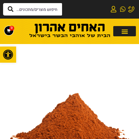
0
פתח