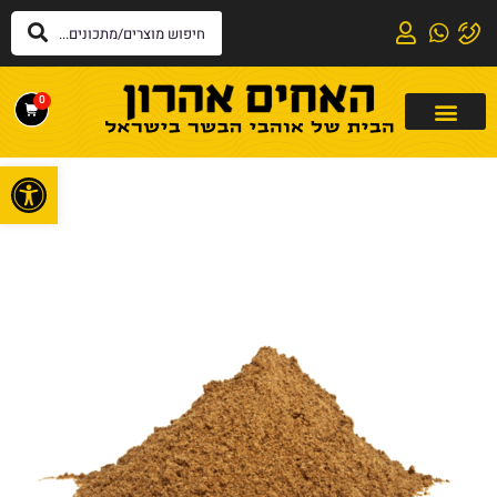
0
פתח