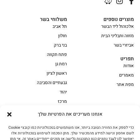
מוצרים נוספים
משלוחי בשר
אלכוהול ליד הבשר
תל אביב
מזווה ותבליני הבית
חולון
אביזרי בשר
בני ברק
פתח תקווה
תפריט
רמת גן
אודות
ראשון לציון
מאמרים
גבעתיים והסביבה
מפת אתר
יהוד
מרכז
אנחנו מעריכים את הפרטיות שלך
הקצביה
כדי לספק את החוויה הטובה ביותר, אנו משתמשים בטכנולוגיות כמו קובצי Cookie
אווז
בשר בקר משובח
לשם אחסון וגישה למידע מהמכשיר שלך. מתן הסכמה לשימוש בטכנולוגיות אלו
בשר בקר עגלה משובח
בשר למעשנת
יאפשר לנו לעבד נתונים כגון התנהגות גלישה או מזהים ייחודיים באתר זה. אי מתן