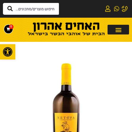
0
פתח