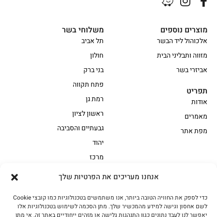
מוצרים נוספים
משלוחי בשר
אלכוהול ליד הבשר
תל אביב
מזווה ותבליני הבית
חולון
אביזרי בשר
בני ברק
פתח תקווה
תפריט
רמת גן
אודות
ראשון לציון
מאמרים
גבעתיים והסביבה
מפת אתר
יהוד
מרכז
אנחנו מעריכים את הפרטיות שלך
הקצביה
כדי לספק את החוויה הטובה ביותר, אנו משתמשים בטכנולוגיות כמו קובצי Cookie
אווז
בשר בקר משובח
לשם אחסון וגישה למידע מהמכשיר שלך. מתן הסכמה לשימוש בטכנולוגיות אלו
בשר בקר עגלה משובח
בשר למעשנת
יאפשר לנו לעבד נתונים כגון התנהגות גלישה או מזהים ייחודיים באתר זה. אי מתן